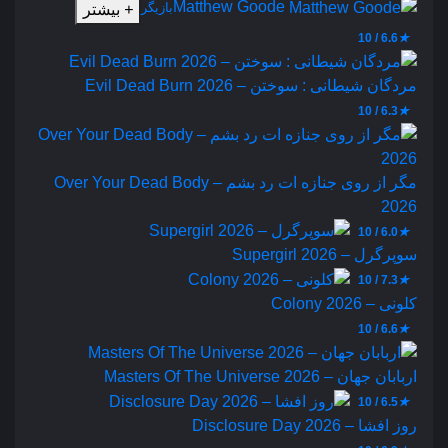
Matthew Goode
بازیگر
+
بیشتر
6.6 / 10
★
مردگان شیطانی : سوختن – Evil Dead Burn 2026
6.3 / 10
★
مگر از روی جنازه‌ ات رد بشم – Over Your Dead Body
2026
6.0 / 10
★
سوپرگرل – Supergirl 2026
7.3 / 10
★
کلونی – Colony 2026
6.6 / 10
★
اربابان جهان – Masters Of The Universe 2026
6.5 / 10
★
روز افشا – Disclosure Day 2026