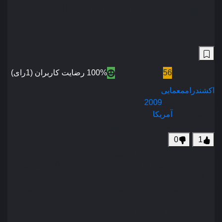
نگهبانان – Watchmen
2009
7.6
/10
56
نمره منتقدین
100% رضایت کاربران (1رای)
550,328
اکشن
درام
معمایی
سال انتشار :
2009
محصول :
آمریکا
همراه با نسخه دوبله فارسی
زیرنویس فارسی
0
1
در سال 1985 متفاوت با واقعیت ابر قهرمانان در میان مردم
وجود دارند قاتل یکی از ابر قهرمانان سابق رورشاک را به دنبال
رد خود می کشد و در این بین چیزی را فاش می کند که می تواند
سرنوشت دنیا را متفاوت با چیزی که ما می شناسیم رقم بزند .
کیفیت
BluRay