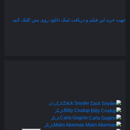
مدت زمان
162 دقیقه
رده سنی
R
جهت خرید این فیلم و دریافت لینک دانلود روی متن کلیک کنید
6 مارس 2009
1,136 views
گزارش خرابی
اشتراک‌گذاری
تریلر
عوامل و بازیگران
فیلم های مشابه
دیدگاه ها
0
Zack Snyder
کارگردان
Billy Crudup
بازیگر
Carla Gugino
بازیگر
Malin Akerman
بازیگر