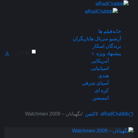
×
خانه
فیلم ها
آرشیو سریال ها
بازیگران
برندگان اسکار
پیشنهاد ویژه
آمریکایی
اسپانیایی
هندی
آسیای شرقی
کره ای
انیمیشن
aRadClubbb
اکشن
نگهبانان – Watchmen 2009