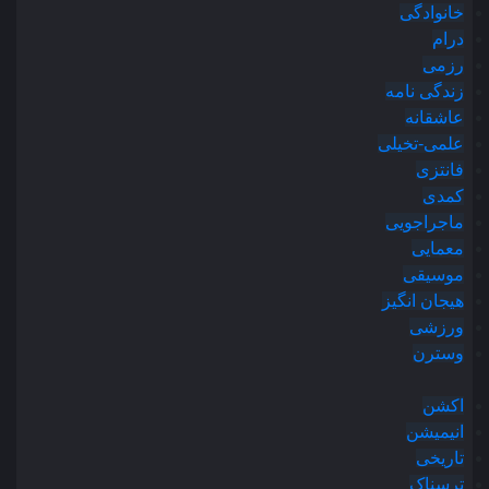
خانوادگی
درام
رزمی
زندگی نامه
عاشقانه
علمی-تخیلی
فانتزی
کمدی
ماجراجویی
معمایی
موسیقی
هیجان انگیز
ورزشی
وسترن
اکشن
انیمیشن
تاریخی
ترسناک