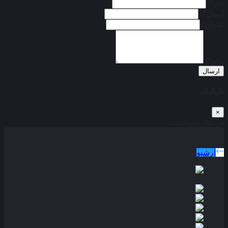
نام*:
ایمیل*:
عنوان:
پیام*:
ارسال
بازیگران
×
در حال دریافت...
دوبله پارسی
جدید ترین فیلم های دوبله پارسی
آرشیو