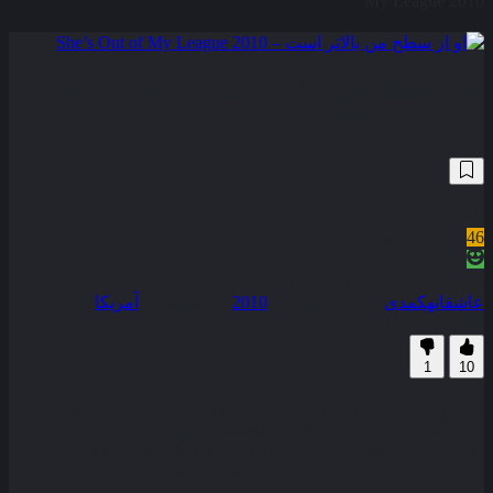
My League 2010
او از سطح من بالاتر است – She’s Out of
My League 2010
138,491
6.4
/10
46
نمره منتقدین
91% رضایت کاربران (11رای)
عاشقانه
کمدی
سال انتشار :
2010
محصول :
آمریکا
زیرنویس فارسی
1
10
داستان عاشقانه ای راجع به یک پسر جوان به نام کرک که در
فرودگاه کار می کند او دختر رویاهایش مالی را در آنجا ملاقات می
کند اما اعتماد به نفس لازم را برای شروع یک رابطه قوی عاطفی
ندارد اما دوستانش تا حد ممکن در این راه به او کمک می کنند و او را
به جلو هل می دهند اما . . .