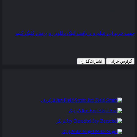
کیفیت
BluRay
مدت زمان
104 دقیقه
رده سنی
R
جهت خرید این فیلم و دریافت لینک دانلود روی متن کلیک کنید
12 مارس 2010
5,738 views
گزارش خرابی
اشتراک‌گذاری
تریلر
عوامل و بازیگران
فیلم های مشابه
دیدگاه ها
0
Jim Field Smith
کارگردان
Alice Eve
بازیگر
Jay Baruchel
بازیگر
Mike Vogel
بازیگر