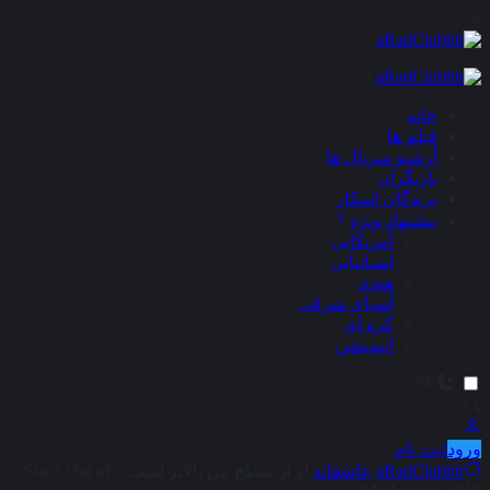
×
خانه
فیلم ها
آرشیو سریال ها
بازیگران
برندگان اسکار
پیشنهاد ویژه
آمریکایی
اسپانیایی
هندی
آسیای شرقی
کره ای
انیمیشن
ورود
ثبت نام
aRadClubbb
عاشقانه
او از سطح من بالاتر است – She’s Out of