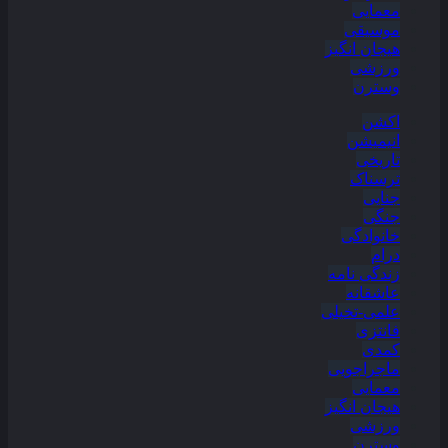
معمایی
موسیقی
هیجان انگیز
ورزشی
وسترن
اکشن
انیمیشن
تاریخی
ترسناک
جنایی
جنگی
خانوادگی
درام
زندگی نامه
عاشقانه
علمی-تخیلی
فانتزی
کمدی
ماجراجویی
معمایی
هیجان انگیز
ورزشی
وسترن