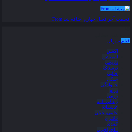
قسمت آخر فصل چهارم اضافه شد
From
دسته بندی مطالب
فیلم
سریال
اکشن
انیمیشن
تاریخی
ترسناک
جنایی
جنگی
خانوادگی
درام
رزمی
زندگی نامه
عاشقانه
علمی-تخیلی
فانتزی
کمدی
ماجراجویی