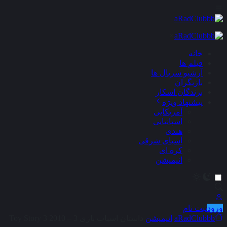
×
خانه
فیلم ها
آرشیو سریال ها
بازیگران
برندگان اسکار
پیشنهاد ویژه
آمریکایی
اسپانیایی
هندی
آسیای شرقی
کره ای
انیمیشن
ورود
ثبت نام
aRadClubbb
انیمیشن
داستان اسباب بازی 3 – Toy Story 3 2010