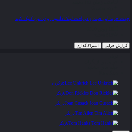
مدت زمان
103 دقیقه
رده سنی
G
جهت خرید این فیلم و دریافت لینک دانلود روی متن کلیک کنید
18 ژوئن 2010
815 views
گزارش خرابی
اشتراک‌گذاری
تریلر
عوامل و بازیگران
فیلم های مشابه
دیدگاه ها
0
Lee Unkrich
کارگردان
Don Rickles
بازیگر
Joan Cusack
بازیگر
Tim Allen
بازیگر
Tom Hanks
بازیگر