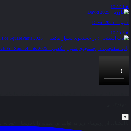
7.1 / 10
★
داوود – David 2025
5.7 / 10
★
باب اسفنجی : در جستجوی شلوار مکعبی – The SpongeBob Movie : Search For SquarePants 2025
بخش نظرات این مطلب از طرف مدیریت بسته شده است و امکان ارس
اشتراک‌گذاری
×
با استفاده از روش‌های زیر می‌توانید این صفحه را با دوستان خود به ا