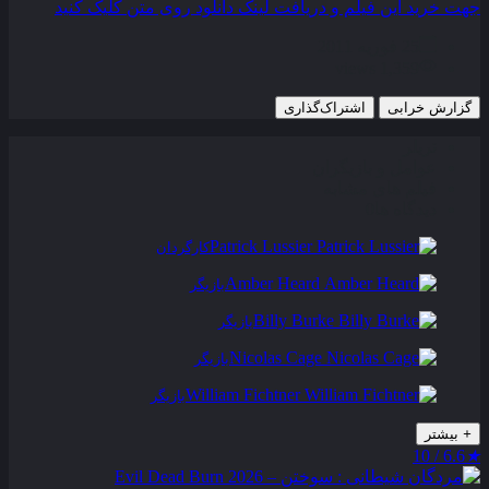
جهت خرید این فیلم و دریافت لینک دانلود روی متن کلیک کنید
25 فوریه 2011
1,359 views
گزارش خرابی
اشتراک‌گذاری
تریلر
عوامل و بازیگران
فیلم های مشابه
دیدگاه ها
0
Patrick Lussier
کارگردان
Amber Heard
بازیگر
Billy Burke
بازیگر
Nicolas Cage
بازیگر
William Fichtner
بازیگر
+
بیشتر
6.6 / 10
★