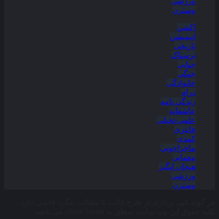
ورزشی
وسترن
اکشن
انیمیشن
تاریخی
ترسناک
جنایی
جنگی
خانوادگی
درام
زندگی نامه
عاشقانه
علمی-تخیلی
فانتزی
کمدی
ماجراجویی
معمایی
هیجان انگیز
ورزشی
وسترن
هر گونه کپی برداری از طرح قالب یا مطالب پیگرد قانونی دارد ،
کلیه حقوق این وب سایت متعلق به aRadClubbb می باشد