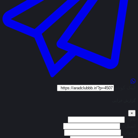
لینک کوتاه
گزارش خرابی
×
نام*:
ایمیل*:
عنوان: