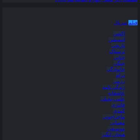
دسته بندی مطالب
فیلم
سریال
اکشن
انیمیشن
تاریخی
ترسناک
جنایی
جنگی
خانوادگی
درام
رزمی
زندگی نامه
عاشقانه
علمی-تخیلی
فانتزی
کمدی
ماجراجویی
معمایی
موسیقی
هیجان انگیز