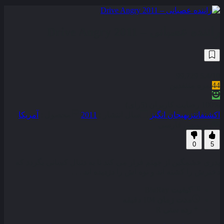
راننده عصبانی – Drive Angry 2011
99,729
5.4
/10
44
نمره منتقدین
100% رضایت کاربران (5رای)
اکشن
فانتزی
هیجان انگیز
سال انتشار :
2011
محصول :
آمریکا
زیرنویس فارسی
0
5
پدری خشمگین از جهنم فرار می کند تا به دنبال کسانی بگردد که
دخترش را کشته اند و نوه اش را دزدیده اند . . .
کیفیت
BluRay
مدت زمان
104 دقیقه
رده سنی
R