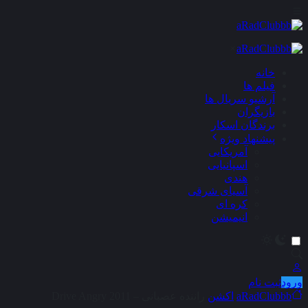
×
خانه
فیلم ها
آرشیو سریال ها
بازیگران
برندگان اسکار
پیشنهاد ویژه
آمریکایی
اسپانیایی
هندی
آسیای شرقی
کره ای
انیمیشن
ورود
ثبت نام
aRadClubbb
اکشن
راننده عصبانی – Drive Angry 2011