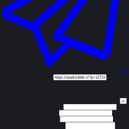
لینک کوتاه
گزارش خرابی
×
نام*:
ایمیل*:
عنوان: