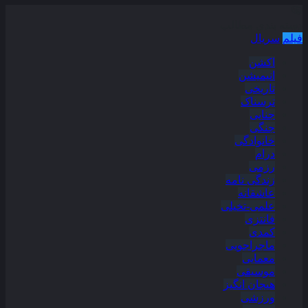
دسته بندی مطالب
فیلم
سریال
اکشن
انیمیشن
تاریخی
ترسناک
جنایی
جنگی
خانوادگی
درام
رزمی
زندگی نامه
عاشقانه
علمی-تخیلی
فانتزی
کمدی
ماجراجویی
معمایی
موسیقی
هیجان انگیز
ورزشی