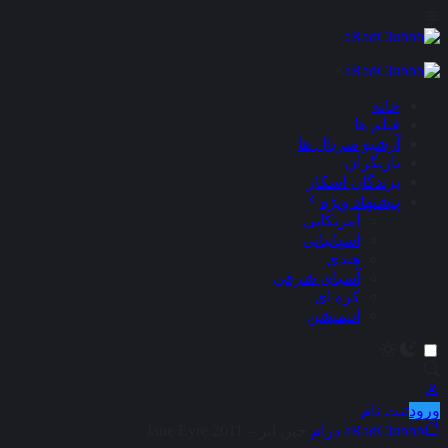
×
خانه
فیلم ها
آرشیو سریال ها
بازیگران
برندگان اسکار
پیشنهاد ویژه
آمریکایی
اسپانیایی
هندی
آسیای شرقی
کره ای
انیمیشن
ورود
ثبت نام
aRadClubbb
درام
جین ایر – Jane Eyre 2011