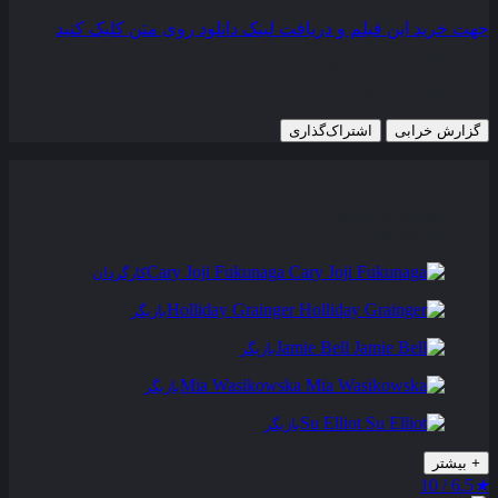
جهت خرید این فیلم و دریافت لینک دانلود روی متن کلیک کنید
22 آوریل 2011
1,122 views
گزارش خرابی
اشتراک‌گذاری
تریلر
عوامل و بازیگران
فیلم های مشابه
دیدگاه ها
0
Cary Joji Fukunaga
کارگردان
Holliday Grainger
بازیگر
Jamie Bell
بازیگر
Mia Wasikowska
بازیگر
Su Elliot
بازیگر
+
بیشتر
6.5 / 10
★