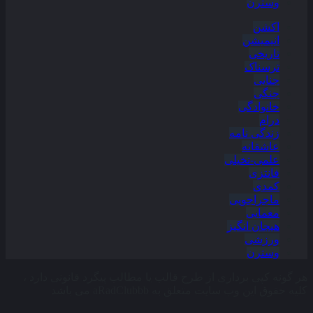
وسترن
اکشن
انیمیشن
تاریخی
ترسناک
جنایی
جنگی
خانوادگی
درام
زندگی نامه
عاشقانه
علمی-تخیلی
فانتزی
کمدی
ماجراجویی
معمایی
هیجان انگیز
ورزشی
وسترن
هر گونه کپی برداری از طرح قالب یا مطالب پیگرد قانونی دارد ،
کلیه حقوق این وب سایت متعلق به aRadClubbb می باشد