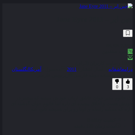
جین ایر – Jane Eyre 2011
88,396
7.3
/10
76
نمره منتقدین
100% رضایت کاربران (3رای)
درام
عاشقانه
سال انتشار :
2011
محصول :
آمریکا
انگلستان
همراه با نسخه دوبله فارسی
زیرنویس فارسی
0
3
یک خانوم مدیر جوان عاشق ارباب خودش میشه که بیشتر در
خودش هست و اخلاق پیچیده ای داره اما خانوم جوان گذشته ای
داره که ممکنه رابطه ی اونا رو برای همیشه نابود کنه . . .
کیفیت
BluRay
مدت زمان
120 دقیقه
رده سنی
PG-13