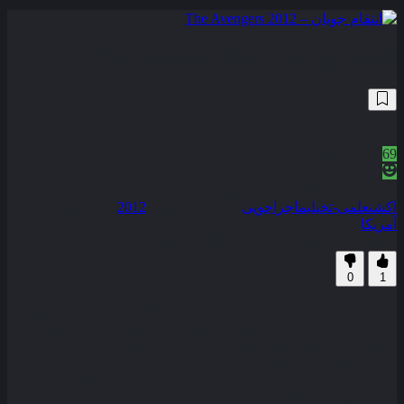
انتقام جویان – The Avengers 2012
1,408,651
8.0
/10
69
نمره منتقدین
100% رضایت کاربران (1رای)
اکشن
علمی-تخیلی
ماجراجویی
سال انتشار :
2012
محصول :
آمریکا
همراه با نسخه دوبله فارسی
زیرنویس فارسی
0
1
نیک فیوری مدیر سازمان بین المللی S.H.I.E.L.D است که وظیفه
این سازمان برقراری آرامش در جهان می باشد زمانی که فیوری
درمیابد که امنیت زمین توسط لوکی مورد تهدید قرار گرفته است به
کمک ابرقهرمانانی چون مرد آهنی ، هالک شگفت انگیز ، تور ،
کاپیتان آمریکا ، و بیوه‌ی سیاه با او مقابله می کنند تا جهان را از
فاجعه ای بزرگ نجات دهند اما . . .