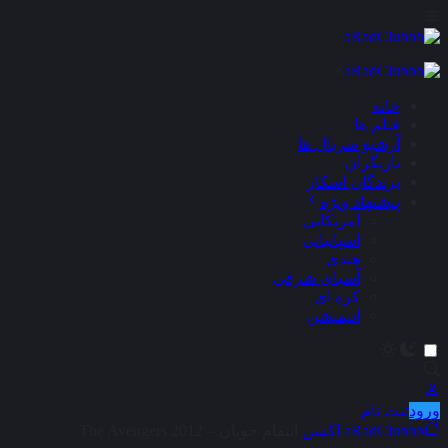
×
خانه
فیلم ها
آرشیو سریال ها
بازیگران
برندگان اسکار
پیشنهاد ویژه
آمریکایی
اسپانیایی
هندی
آسیای شرقی
کره ای
انیمیشن
ورود
ثبت نام
aRadClubbb
اکشن
انتقام جویان – The Avengers 2012