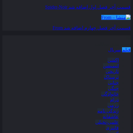
قسمت آخر فصل اول اضافه شد
Spider-Noir
قسمت آخر فصل چهارم اضافه شد
From
دسته بندی مطالب
فیلم
سریال
اکشن
انیمیشن
تاریخی
ترسناک
جنایی
جنگی
خانوادگی
درام
رزمی
زندگی نامه
عاشقانه
علمی-تخیلی
فانتزی