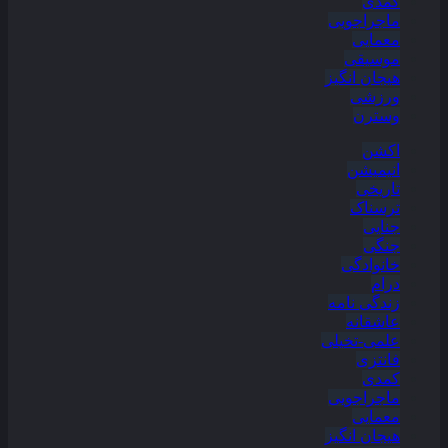
کمدی
ماجراجویی
معمایی
موسیقی
هیجان انگیز
ورزشی
وسترن
اکشن
انیمیشن
تاریخی
ترسناک
جنایی
جنگی
خانوادگی
درام
زندگی نامه
عاشقانه
علمی-تخیلی
فانتزی
کمدی
ماجراجویی
معمایی
هیجان انگیز