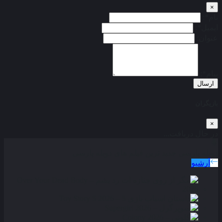
×
نام*:
ایمیل*:
عنوان:
پیام*:
ارسال
بازیگران
×
در حال دریافت...
دوبله پارسی
جدید ترین فیلم های دوبله پارسی
آرشیو