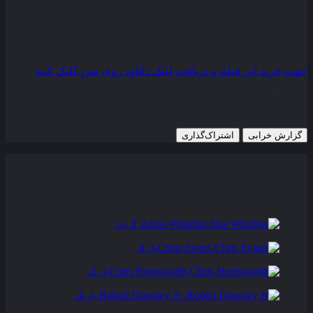
کیفیت
BluRay
مدت زمان
143 دقیقه
رده سنی
PG-13
جهت خرید این فیلم و دریافت لینک دانلود روی متن کلیک کنید
4 می 2012
631 views
گزارش خرابی
اشتراک‌گذاری
تریلر
عوامل و بازیگران
فیلم های مشابه
دیدگاه ها
0
Joss Whedon
کارگردان
Chris Evans
بازیگر
Chris Hemsworth
بازیگر
Robert Downey Jr.
بازیگر