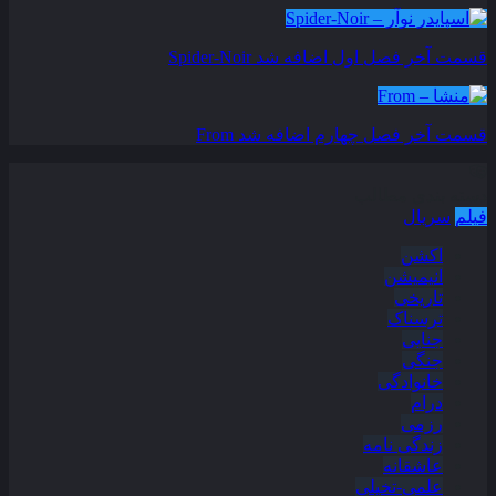
قسمت آخر فصل اول اضافه شد
Spider-Noir
قسمت آخر فصل چهارم اضافه شد
From
دسته بندی مطالب
فیلم
سریال
اکشن
انیمیشن
تاریخی
ترسناک
جنایی
جنگی
خانوادگی
درام
رزمی
زندگی نامه
عاشقانه
علمی-تخیلی