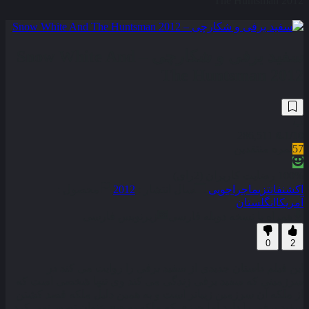
The Huntsman 2012
سفید برفی و شکارچی – Snow White And
The Huntsman 2012
286,511
6.1
/10
57
نمره منتقدین
100% رضایت کاربران (2رای)
اکشن
فانتزی
ماجراجویی
سال انتشار :
2012
محصول :
آمریکا
انگلستان
همراه با نسخه دوبله فارسی
زیرنویس فارسی
0
2
این فیلم داستان جدیدی از سفید برفی را روایت می کند در
سرزمینی که سفید برفی زندگی می کند وی تنها شخصی است که
از ملکه آن سرزمین زیباتر است و به همین دلیل ملکه قصد کشتن
سفید برفی را دارد اما چیزی که ملکه به هیچ عنوان تصور نمی کرد