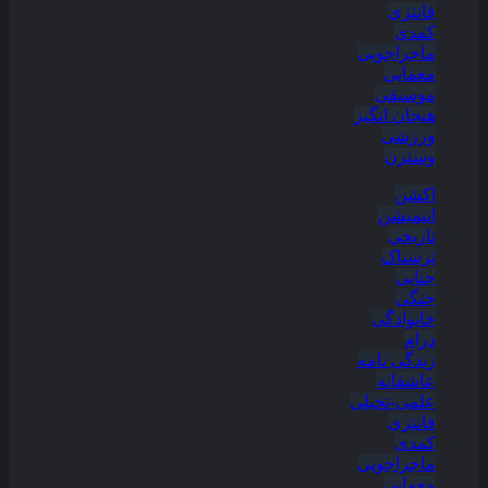
فانتزی
کمدی
ماجراجویی
معمایی
موسیقی
هیجان انگیز
ورزشی
وسترن
اکشن
انیمیشن
تاریخی
ترسناک
جنایی
جنگی
خانوادگی
درام
زندگی نامه
عاشقانه
علمی-تخیلی
فانتزی
کمدی
ماجراجویی
معمایی