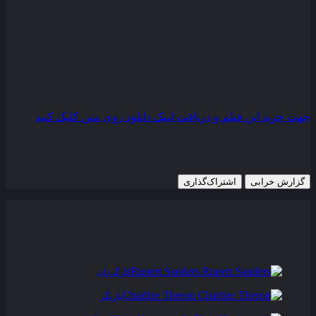
این است که سفید برفی تهدیدی جدی برای حکومتش به حساب بیاید
در این بین سفید برفی توسط یک شکارچی ماهر که توسط ملکه
اجیر شده هنر جنگیدن را می آموزد اما . . .
کیفیت
BluRay
مدت زمان
127 دقیقه
رده سنی
PG-13
جهت خرید این فیلم و دریافت لینک دانلود روی متن کلیک کنید
30 می 2012
779 views
گزارش خرابی
اشتراک‌گذاری
تریلر
عوامل و بازیگران
فیلم های مشابه
دیدگاه ها
0
Rupert Sanders
کارگردان
Charlize Theron
بازیگر