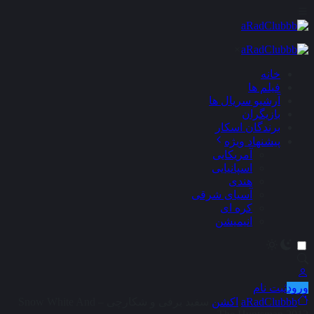
×
خانه
فیلم ها
آرشیو سریال ها
بازیگران
برندگان اسکار
پیشنهاد ویژه
آمریکایی
اسپانیایی
هندی
آسیای شرقی
کره ای
انیمیشن
ورود
ثبت نام
aRadClubbb
اکشن
سفید برفی و شکارچی – Snow White And