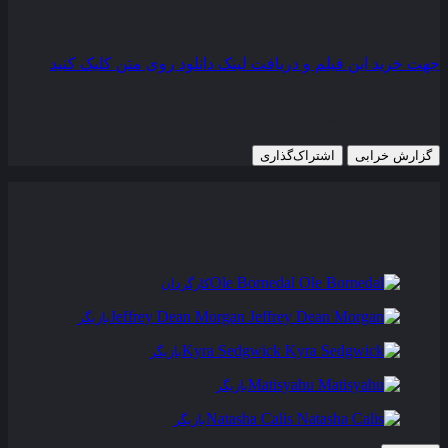
مدت زمان
92 دقیقه
رده سنی
PG-13
جهت خرید این فیلم و دریافت لینک دانلود روی متن کلیک کنید
31 آگوست 2012
1,281 views
گزارش خرابی
اشتراک‌گذاری
تریلر
عوامل و بازیگران
فیلم های مشابه
دیدگاه ها
0
Ole Bornedal
کارگردان
Jeffrey Dean Morgan
بازیگر
Kyra Sedgwick
بازیگر
Matisyahu
بازیگر
Natasha Calis
بازیگر