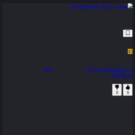
تسخیر – The Possession 2012
60,850
5.9
/10
45
نمره منتقدین
0% رضایت کاربران (0رای)
ترسناک
معمایی
هیجان انگیز
سال انتشار :
2012
محصول :
آمریکا
کانادا
زیرنویس فارسی
0
0
دختر نوجوانی در یک بازار خانگی اقدام به خرید جعبه ای قدیمی می
کند غافل از این که درون جعبه کلکسیونی از ارواح باستانی نهفته
است پدر وی به همراه همسر سابقش سعی می کنند که طلسم
فرزند خود را بردارند اما . . .
کیفیت
BluRay