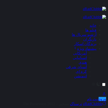
×
خانه
فیلم ها
آرشیو سریال ها
بازیگران
برندگان اسکار
پیشنهاد ویژه
آمریکایی
اسپانیایی
هندی
آسیای شرقی
کره ای
انیمیشن
ورود
ثبت نام
aRadClubbb
ترسناک
تسخیر – The Possession 2012