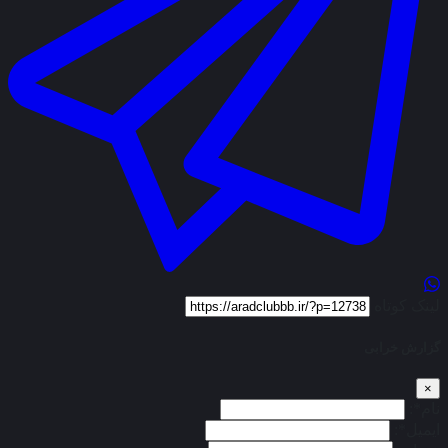
لینک کوتاه
گزارش خرابی
×
نام*:
ایمیل*: