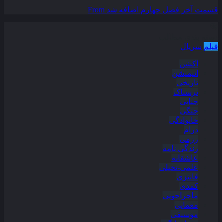
قسمت آخر فصل چهارم اضافه شد
From
دسته بندی مطالب
فیلم
سریال
اکشن
انیمیشن
تاریخی
ترسناک
جنایی
جنگی
خانوادگی
درام
رزمی
زندگی نامه
عاشقانه
علمی-تخیلی
فانتزی
کمدی
ماجراجویی
معمایی
موسیقی