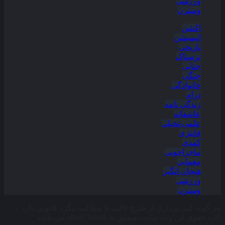
ورزشی
وسترن
اکشن
انیمیشن
تاریخی
ترسناک
جنایی
جنگی
خانوادگی
درام
زندگی نامه
عاشقانه
علمی-تخیلی
فانتزی
کمدی
ماجراجویی
معمایی
هیجان انگیز
ورزشی
وسترن
هر گونه کپی برداری از طرح قالب یا مطالب پیگرد قانونی دارد ،
کلیه حقوق این وب سایت متعلق به aRadClubbb می باشد