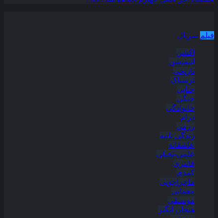
دسته بندی مطالب
فیلم
سریال
اکشن
انیمیشن
تاریخی
ترسناک
جنایی
جنگی
خانوادگی
درام
رزمی
زندگی نامه
عاشقانه
علمی-تخیلی
فانتزی
کمدی
ماجراجویی
معمایی
موسیقی
هیجان انگیز