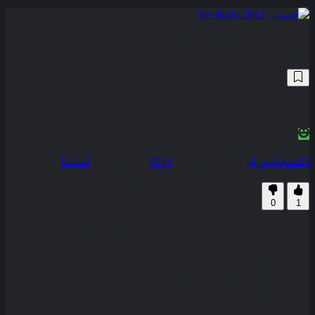
جسد – The Body 2012
66,087
7.6
/10
N/A
نمره منتقدین
100% رضایت کاربران (1رای)
اکشن
جنایی
درام
سال انتشار :
2012
محصول :
اسپانیا
همراه با نسخه دوبله فارسی
زیرنویس فارسی
0
1
جسد زنی از داخل سردخانه دزدیده شده و کارآگاهی مسئول پیدا
کردن آن جسد می شود اما متوجه می شود که . . .
کیفیت
BluRay
مدت زمان
112 دقیقه
رده سنی
15