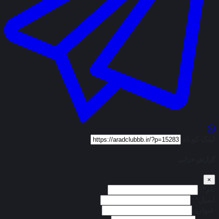
لینک کوتاه
گزارش خرابی
×
نام*:
ایمیل*:
عنوان: