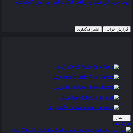
جهت خرید این فیلم و دریافت لینک دانلود روی متن کلیک کنید
21 دسامبر 2012
833 views
گزارش خرابی
اشتراک‌گذاری
تریلر
عوامل و بازیگران
فیلم های مشابه
دیدگاه ها
0
Oriol Paulo
کارگردان
Aura Garrido
بازیگر
Belén Rueda
بازیگر
Hugo Silva
بازیگر
José Coronado
بازیگر
+
بیشتر
6.3 / 10
★