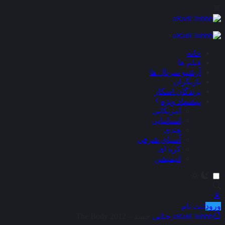
×
خانه
فیلم ها
آرشیو سریال ها
بازیگران
برندگان اسکار
پیشنهاد ویژه
آمریکایی
اسپانیایی
هندی
آسیای شرقی
کره ای
انیمیشن
ورود
ثبت نام
aRadClubbb
جنایی
جسد – The Body 2012