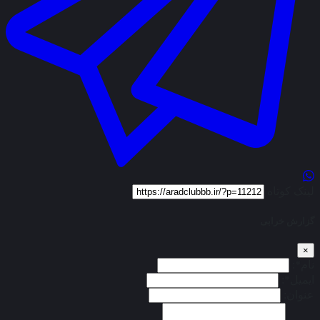
لینک کوتاه
گزارش خرابی
×
نام*:
ایمیل*:
عنوان: