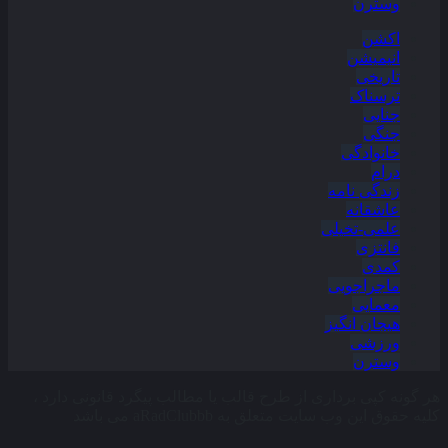
وسترن
اکشن
انیمیشن
تاریخی
ترسناک
جنایی
جنگی
خانوادگی
درام
زندگی نامه
عاشقانه
علمی-تخیلی
فانتزی
کمدی
ماجراجویی
معمایی
هیجان انگیز
ورزشی
وسترن
هر گونه کپی برداری از طرح قالب یا مطالب پیگرد قانونی دارد ،
کلیه حقوق این وب سایت متعلق به aRadClubbb می باشد