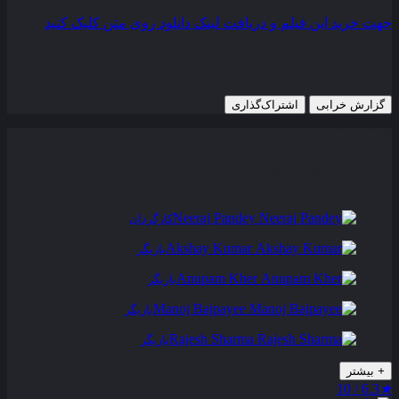
جهت خرید این فیلم و دریافت لینک دانلود روی متن کلیک کنید
8 فوریه 2013
563 views
گزارش خرابی
اشتراک‌گذاری
تریلر
عوامل و بازیگران
فیلم های مشابه
دیدگاه ها
0
Neeraj Pandey
کارگردان
Akshay Kumar
بازیگر
Anupam Kher
بازیگر
Manoj Bajpayee
بازیگر
Rajesh Sharma
بازیگر
+
بیشتر
6.3 / 10
★