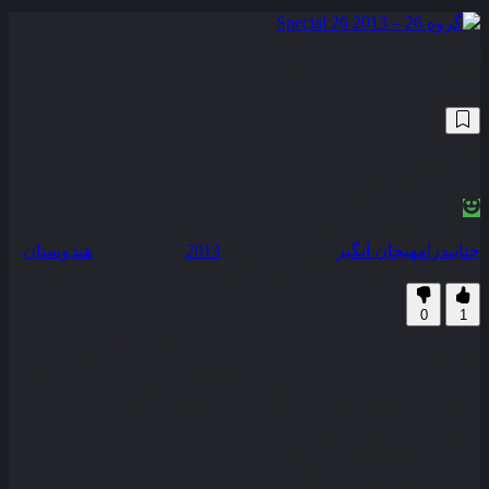
گروه 26 – Special 26 2013
56,895
8.0
/10
N/A
نمره منتقدین
100% رضایت کاربران (1رای)
جنایی
درام
هیجان انگیز
سال انتشار :
2013
محصول :
هندوستان
همراه با نسخه دوبله فارسی
زیرنویس فارسی
0
1
این فیلم بر اساس اتفاقات واقعی در دهه 1980 ساخته شده است و
در مورد گروهی از دزدان حرفه ای و سرقت های هوشمندانه آن ها
از افراد ثروتمند و سیاست مداران در هند می باشد . . .
کیفیت
BluRay
مدت زمان
144 دقیقه
رده سنی
Not Rated