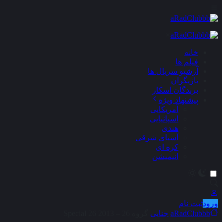
×
خانه
فیلم ها
آرشیو سریال ها
بازیگران
برندگان اسکار
پیشنهاد ویژه
آمریکایی
اسپانیایی
هندی
آسیای شرقی
کره ای
انیمیشن
ورود
ثبت نام
aRadClubbb
جنایی
گروه 26 – Special 26 2013