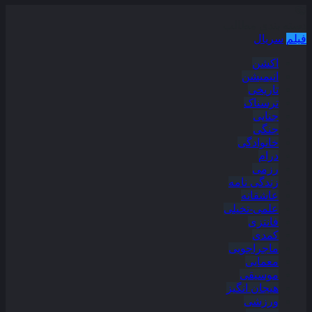
دسته بندی مطالب
فیلم
سریال
اکشن
انیمیشن
تاریخی
ترسناک
جنایی
جنگی
خانوادگی
درام
رزمی
زندگی نامه
عاشقانه
علمی-تخیلی
فانتزی
کمدی
ماجراجویی
معمایی
موسیقی
هیجان انگیز
ورزشی