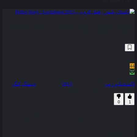
Lockdown 2013
داستان پلیس : قفل کردن – Police Story :
Lockdown 2013
10,158
5.9
/10
44
نمره منتقدین
100% رضایت کاربران (1رای)
اکشن
جنایی
رزمی
سال انتشار :
2013
محصول :
چین
هنگ کنگ
همراه با نسخه دوبله فارسی
زیرنویس فارسی
0
1
مشتریان یک بار تفریحی به گروگان گرفته می شوند افسر پلیس
جنایی ژنگ ون و دختر سرکش او میامیاو در میان گروگانها هستند . .
.
کیفیت
BluRay