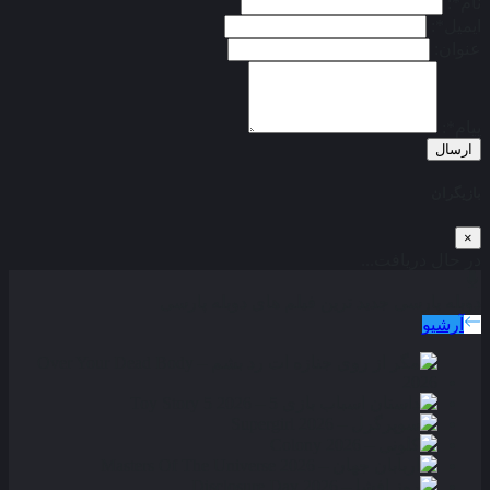
نام*:
ایمیل*:
عنوان:
پیام*:
ارسال
بازیگران
×
در حال دریافت...
دوبله پارسی
جدید ترین فیلم های دوبله پارسی
آرشیو