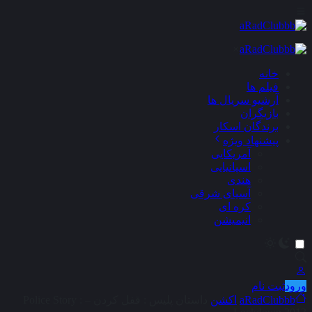
×
خانه
فیلم ها
آرشیو سریال ها
بازیگران
برندگان اسکار
پیشنهاد ویژه
آمریکایی
اسپانیایی
هندی
آسیای شرقی
کره ای
انیمیشن
ورود
ثبت نام
aRadClubbb
اکشن
داستان پلیس : قفل کردن – Police Story :