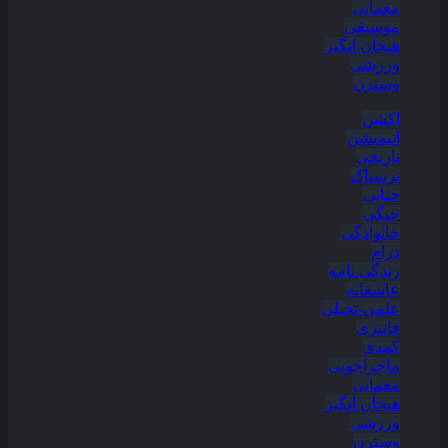
معمایی
موسیقی
هیجان انگیز
ورزشی
وسترن
اکشن
انیمیشن
تاریخی
ترسناک
جنایی
جنگی
خانوادگی
درام
زندگی نامه
عاشقانه
علمی-تخیلی
فانتزی
کمدی
ماجراجویی
معمایی
هیجان انگیز
ورزشی
وسترن