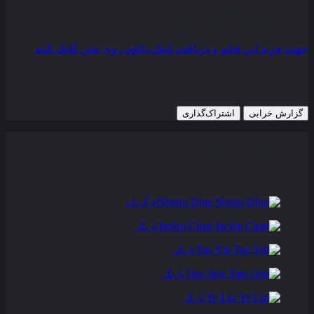
مدت زمان
110 دقیقه
رده سنی
Not Rated
جهت خرید این فیلم و دریافت لینک دانلود روی متن کلیک کنید
5 ژوئن 2013
667 views
گزارش خرابی
اشتراک‌گذاری
تریلر
عوامل و بازیگران
فیلم های مشابه
دیدگاه ها
0
Sheng Ding
کارگردان
Jackie Chan
بازیگر
Tao Yin
بازیگر
Tian Jing
بازیگر
Ye Liu
بازیگر