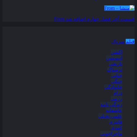
قسمت آخر فصل چهارم اضافه شد
From
دسته بندی مطالب
فیلم
سریال
اکشن
انیمیشن
تاریخی
ترسناک
جنایی
جنگی
خانوادگی
درام
رزمی
زندگی نامه
عاشقانه
علمی-تخیلی
فانتزی
کمدی
ماجراجویی