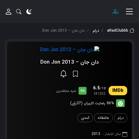
aRadClubbb
درام
دان جان – Don Jon 2013
دان جان – Don Jon 2013
6.5
/10
66
نمره منتقدین
241,922
86% رضایت کاربران (37رای)
درام
عاشقانه
کمدی
سال انتشار :
2013