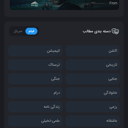
From
دسته بندی مطالب
فیلم
سریال
اکشن
انیمیشن
تاریخی
ترسناک
جنایی
جنگی
خانوادگی
درام
رزمی
زندگی نامه
عاشقانه
علمی-تخیلی