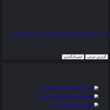
کردن خودش بیش از پیش احساس می شود به همین منظور وی
شاگردی به نام تام وارد را به شاگردی می پذیرد اما . . .
کیفیت
BluRay
مدت زمان
102 دقیقه
رده سنی
PG-13
جهت خرید این فیلم و دریافت لینک دانلود روی متن کلیک کنید
16 ژانویه 2014
2,383 views
گزارش خرابی
اشتراک‌گذاری
تریلر
عوامل و بازیگران
فیلم های مشابه
دیدگاه ها
0
Sergei Bodrov
کارگردان
Alicia Vikander
بازیگر
Ben Barnes
بازیگر