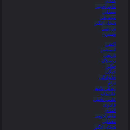
کمدی
ماجراجویی
معمایی
موسیقی
هیجان انگیز
ورزشی
وسترن
اکشن
انیمیشن
تاریخی
ترسناک
جنایی
جنگی
خانوادگی
درام
زندگی نامه
عاشقانه
علمی-تخیلی
فانتزی
کمدی
ماجراجویی
معمایی
هیجان انگیز