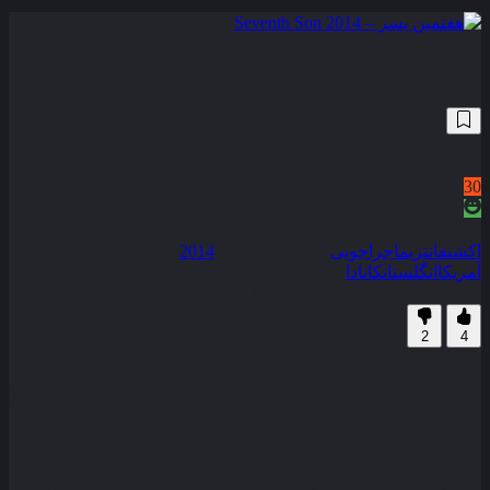
هفتمین پسر – Seventh Son 2014
78,452
5.5
/10
30
نمره منتقدین
67% رضایت کاربران (6رای)
اکشن
فانتزی
ماجراجویی
سال انتشار :
2014
محصول :
آمریکا
انگلستان
کانادا
همراه با نسخه دوبله فارسی
زیرنویس فارسی
2
4
داستان فیلم در گذشته دور رخ می دهد در این دوران گریگوری
معروف به شبح از آخرین بازماندگان نسلی است که سرزمینشان را
از شر ساحره ها و معروف ترین آنها یعنی مادر مالکین نجات داده
است اما به تازگی مالکین موفق شده خود را از اسارت آزاد کند و
گریگوری هم در شرایط حال قادر نیست مانند گذشته از سرزمینش
به خوبی محافظت کند و نیاز به تربیت یک شاگرد برای جایگزین