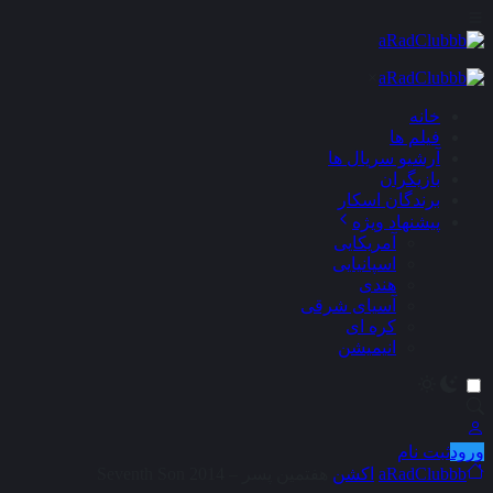
×
خانه
فیلم ها
آرشیو سریال ها
بازیگران
برندگان اسکار
پیشنهاد ویژه
آمریکایی
اسپانیایی
هندی
آسیای شرقی
کره ای
انیمیشن
ورود
ثبت نام
aRadClubbb
اکشن
هفتمین پسر – Seventh Son 2014