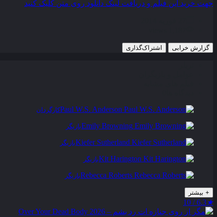
جهت خرید این فیلم و دریافت لینک دانلود روی متن کلیک کنید
27 فوریه 2014
1,187 views
گزارش خرابی
اشتراک‌گذاری
تریلر
عوامل و بازیگران
فیلم های مشابه
دیدگاه ها
0
Paul W.S. Anderson
کارگردان
Emily Browning
بازیگر
Kiefer Sutherland
بازیگر
Kit Harington
بازیگر
Rebecca Roberts
بازیگر
+
بیشتر
6.3 / 10
★