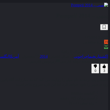
پمپی – Pompeii 2014
115,954
5.5
/10
39
نمره منتقدین
100% رضایت کاربران (3رای)
اکشن
تاریخی
ماجراجویی
سال انتشار :
2014
محصول :
آمریکا
انگلست
همراه با نسخه دوبله فارسی
زیرنویس فارسی
0
3
داستان یک برده به نام میلو را روایت می کند که به مبارزات گلادیا
زودی شهر را نابود خواهد کرد اما این تازه شروع ماجراست . . .
کیفیت
BluRay
مدت زمان
105 دقیقه
رده سنی
PG-13