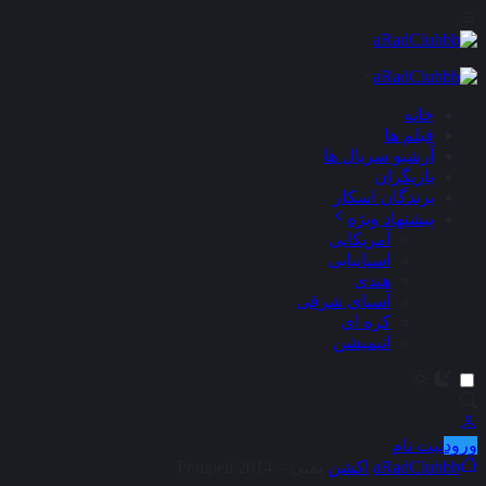
×
خانه
فیلم ها
آرشیو سریال ها
بازیگران
برندگان اسکار
پیشنهاد ویژه
آمریکایی
اسپانیایی
هندی
آسیای شرقی
کره ای
انیمیشن
ورود
ثبت نام
aRadClubbb
اکشن
پمپی – Pompeii 2014