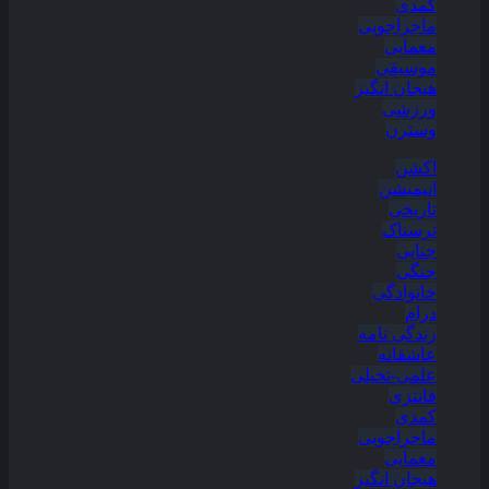
کمدی
ماجراجویی
معمایی
موسیقی
هیجان انگیز
ورزشی
وسترن
اکشن
انیمیشن
تاریخی
ترسناک
جنایی
جنگی
خانوادگی
درام
زندگی نامه
عاشقانه
علمی-تخیلی
فانتزی
کمدی
ماجراجویی
معمایی
هیجان انگیز