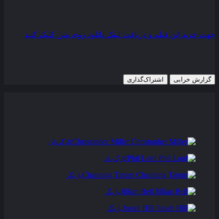
مدت زمان
112 دقیقه
رده سنی
R
جهت خرید این فیلم و دریافت لینک دانلود روی متن کلیک کنید
13 ژوئن 2014
1,649 views
گزارش خرابی
اشتراک‌گذاری
تریلر
عوامل و بازیگران
فیلم های مشابه
دیدگاه ها
0
Christopher Miller
کارگردان
Phil Lord
کارگردان
Channing Tatum
بازیگر
Jillian Bell
بازیگر
Jonah Hill
بازیگر