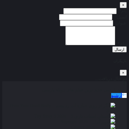
×
نام*:
ایمیل*:
عنوان:
پیام*:
ارسال
بازیگران
×
در حال دریافت...
دوبله پارسی
جدید ترین فیلم های دوبله پارسی
آرشیو