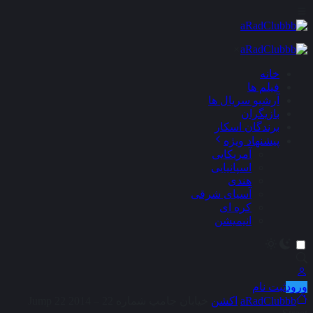
×
خانه
فیلم ها
آرشیو سریال ها
بازیگران
برندگان اسکار
پیشنهاد ویژه
آمریکایی
اسپانیایی
هندی
آسیای شرقی
کره ای
انیمیشن
ورود
ثبت نام
aRadClubbb
اکشن
خیابان جامپ شماره 22 – 2014 22 Jump