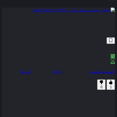
Street
خیابان جامپ شماره 22 – 2014 22 Jump
Street
384,047
7.0
/10
71
نمره منتقدین
100% رضایت کاربران (1رای)
اکشن
جنایی
کمدی
سال انتشار :
2014
محصول :
آمریکا
زیرنویس فارسی
0
1
بعد از اینکه افسران پلیس اشمیت و جنکو ماموریت شان را در
دبیرستان به پایان می رسانند موقعیتی برای این دو بوجود می آید که
برای حل یک پرونده بعنوان مامورین مخفی وارد کالج شوند . . .
کیفیت
BluRay