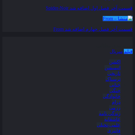
قسمت آخر فصل اول اضافه شد
Spider-Noir
قسمت آخر فصل چهارم اضافه شد
From
دسته بندی مطالب
فیلم
سریال
اکشن
انیمیشن
تاریخی
ترسناک
جنایی
جنگی
خانوادگی
درام
رزمی
زندگی نامه
عاشقانه
علمی-تخیلی
فانتزی