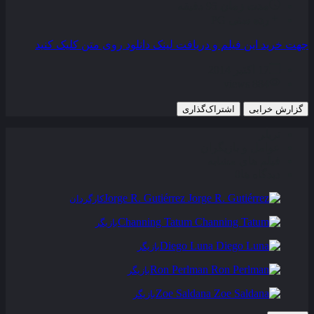
مدت زمان
95 دقیقه
رده سنی
PG
جهت خرید این فیلم و دریافت لینک دانلود روی متن کلیک کنید
17 اکتبر 2014
884 views
گزارش خرابی
اشتراک‌گذاری
تریلر
عوامل و بازیگران
فیلم های مشابه
دیدگاه ها
0
Jorge R. Gutiérrez
کارگردان
Channing Tatum
بازیگر
Diego Luna
بازیگر
Ron Perlman
بازیگر
Zoe Saldana
بازیگر