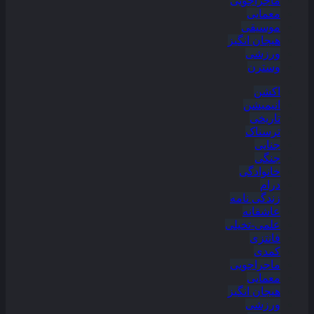
ماجراجویی
معمایی
موسیقی
هیجان انگیز
ورزشی
وسترن
اکشن
انیمیشن
تاریخی
ترسناک
جنایی
جنگی
خانوادگی
درام
زندگی نامه
عاشقانه
علمی-تخیلی
فانتزی
کمدی
ماجراجویی
معمایی
هیجان انگیز
ورزشی