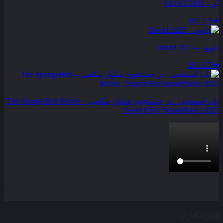
بُز – GOAT 2026
7.1 / 10
★
داوود – David 2025
5.7 / 10
★
باب اسفنجی : در جستجوی شلوار مکعبی – The SpongeBob Movie
: Search For SquarePants 2025
بخش نظرات این مطلب از طرف مدیریت بسته شده است و امکان
ارسال نظر وجود ندارد.
اشتراک‌گذاری