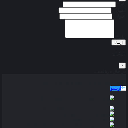
نام*:
ایمیل*:
عنوان:
پیام*:
ارسال
بازیگران
×
در حال دریافت...
دوبله پارسی
جدید ترین فیلم های دوبله پارسی
آرشیو