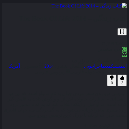
کتاب زندگی – The Book Of Life 2014
71,199
7.2
/10
67
نمره منتقدین
100% رضایت کاربران (3رای)
انیمیشن
کمدی
ماجراجویی
سال انتشار :
2014
محصول :
آمریکا
همراه با نسخه دوبله فارسی
زیرنویس فارسی
0
3
انیمیشن درباره‌ی سفر مردی جوان به نام مانولو است که بین دو
راهی انجام انتظارات خانواده‌ اش از او و گوش دادن به قلبش گیر
کرده است اما او قبل از اینکه انتخاب کند که به کدام مسیر برود
وارد سفری ماجراجویانه می‌شود که به گستردگی سه جهان فانتری
هست جایی که او باید با بزرگ‌ ترین ترسش روبرو شود .
کیفیت
BluRay