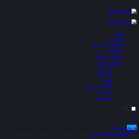
×
خانه
فیلم ها
آرشیو سریال ها
بازیگران
برندگان اسکار
پیشنهاد ویژه
آمریکایی
اسپانیایی
هندی
آسیای شرقی
کره ای
انیمیشن
ورود
ثبت نام
aRadClubbb
انیمیشن
کتاب زندگی – The Book Of Life 2014