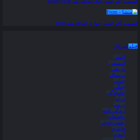
قسمت آخر فصل اول اضافه شد
Spider-Noir
قسمت آخر فصل چهارم اضافه شد
From
دسته بندی مطالب
فیلم
سریال
اکشن
انیمیشن
تاریخی
ترسناک
جنایی
جنگی
خانوادگی
درام
رزمی
زندگی نامه
عاشقانه
علمی-تخیلی
فانتزی
کمدی