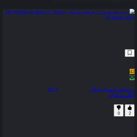
Woman In Black 2 : Angel Of Death 2014
زن سیاه‌ پوش 2 : فرشته مرگ – The
Woman In Black 2 : Angel Of Death 2014
28,799
4.8
/10
42
نمره منتقدین
100% رضایت کاربران (2رای)
ترسناک
درام
هیجان انگیز
سال انتشار :
2014
محصول :
انگلستان
کانادا
زیرنویس فارسی
0
2
چهل سال بعد از نخستین احضار روح در خانه ایل مارش گروهی از
بچه های جان به در برده از جنگ جهانی دوم در لندن تاریکترین ساکن
این خانه را بیدار می کنند . . .