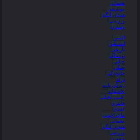
معمایی
موسیقی
هیجان انگیز
ورزشی
وسترن
اکشن
انیمیشن
تاریخی
ترسناک
جنایی
جنگی
خانوادگی
درام
زندگی نامه
عاشقانه
علمی-تخیلی
فانتزی
کمدی
ماجراجویی
معمایی
هیجان انگیز
ورزشی
وسترن