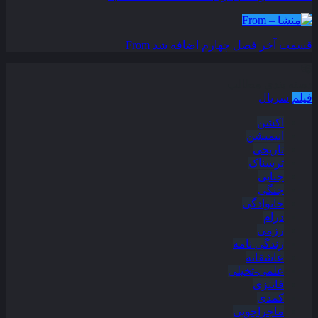
قسمت آخر فصل چهارم اضافه شد
From
دسته بندی مطالب
فیلم
سریال
اکشن
انیمیشن
تاریخی
ترسناک
جنایی
جنگی
خانوادگی
درام
رزمی
زندگی نامه
عاشقانه
علمی-تخیلی
فانتزی
کمدی
ماجراجویی