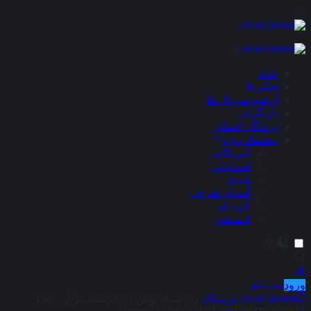
×
خانه
فیلم ها
آرشیو سریال ها
بازیگران
برندگان اسکار
پیشنهاد ویژه
آمریکایی
اسپانیایی
هندی
آسیای شرقی
کره ای
انیمیشن
ورود
ثبت نام
aRadClubbb
ترسناک
زن سیاه‌ پوش 2 : فرشته مرگ – The