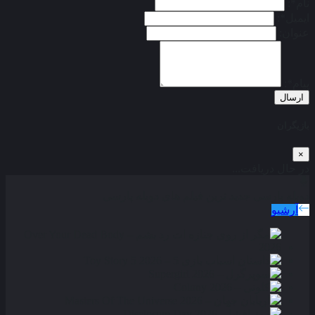
نام*:
ایمیل*:
عنوان:
پیام*:
ارسال
بازیگران
×
در حال دریافت...
دوبله پارسی
جدید ترین فیلم های دوبله پارسی
آرشیو