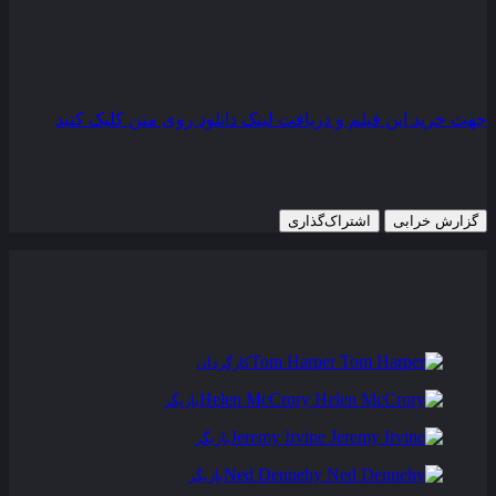
کیفیت
BluRay
مدت زمان
98 دقیقه
رده سنی
PG-13
جهت خرید این فیلم و دریافت لینک دانلود روی متن کلیک کنید
30 دسامبر 2014
1,552 views
گزارش خرابی
اشتراک‌گذاری
تریلر
عوامل و بازیگران
فیلم های مشابه
دیدگاه ها
0
Tom Harper
کارگردان
Helen McCrory
بازیگر
Jeremy Irvine
بازیگر
Ned Dennehy
بازیگر