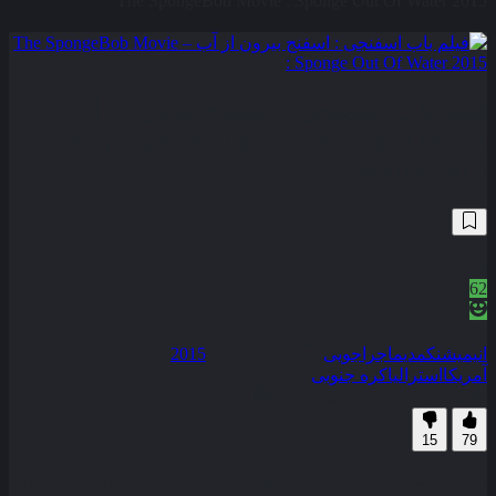
The SpongeBob Movie : Sponge Out Of Water 2015
فیلم باب‌ اسفنجی : اسفنج بیرون از آب –
The SpongeBob Movie : Sponge Out Of
Water 2015
56,459
6.0
/10
62
نمره منتقدین
84% رضایت کاربران (94رای)
انیمیشن
کمدی
ماجراجویی
سال انتشار :
2015
محصول :
آمریکا
استرالیا
کره جنوبی
همراه با نسخه دوبله فارسی
زیرنویس فارسی
15
79
باب اسفنجی و دوستانش در شهر زیر آبی خودشان مایو کنار حضور