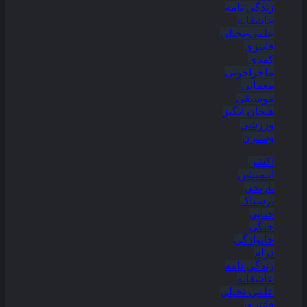
زندگی نامه
عاشقانه
علمی-تخیلی
فانتزی
کمدی
ماجراجویی
معمایی
موسیقی
هیجان انگیز
ورزشی
وسترن
اکشن
انیمیشن
تاریخی
ترسناک
جنایی
جنگی
خانوادگی
درام
زندگی نامه
عاشقانه
علمی-تخیلی
فانتزی