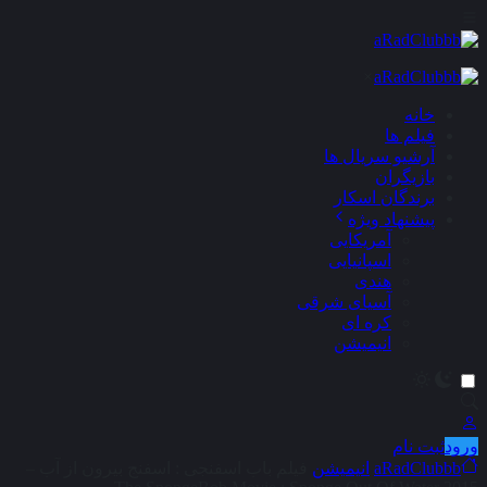
×
خانه
فیلم ها
آرشیو سریال ها
بازیگران
برندگان اسکار
پیشنهاد ویژه
آمریکایی
اسپانیایی
هندی
آسیای شرقی
کره ای
انیمیشن
ورود
ثبت نام
aRadClubbb
انیمیشن
فیلم باب‌ اسفنجی : اسفنج بیرون از آب –