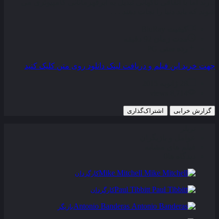
دارند اما با اتفاقی ناگهانی تبدیل به ابرقهرمانانی کامپیوتری می‌
شوند که باید دنیا را نجات دهند . . .
کیفیت
BluRay
مدت زمان
92 دقیقه
رده سنی
PG
جهت خرید این فیلم و دریافت لینک دانلود روی متن کلیک کنید
28 ژانویه 2015
8,714 views
گزارش خرابی
اشتراک‌گذاری
تریلر
عوامل و بازیگران
فیلم های مشابه
دیدگاه ها
0
Mike Mitchell
کارگردان
Paul Tibbitt
کارگردان
Antonio Banderas
بازیگر