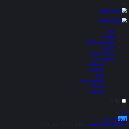
×
خانه
فیلم ها
آرشیو سریال ها
بازیگران
برندگان اسکار
پیشنهاد ویژه
آمریکایی
اسپانیایی
هندی
آسیای شرقی
کره ای
انیمیشن
ورود
ثبت نام
aRadClubbb
کمدی
تعطیلات – Vacation 2015