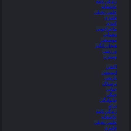
زندگی نامه
عاشقانه
علمی-تخیلی
فانتزی
کمدی
ماجراجویی
معمایی
موسیقی
هیجان انگیز
ورزشی
وسترن
اکشن
انیمیشن
تاریخی
ترسناک
جنایی
جنگی
خانوادگی
درام
زندگی نامه
عاشقانه
علمی-تخیلی
فانتزی