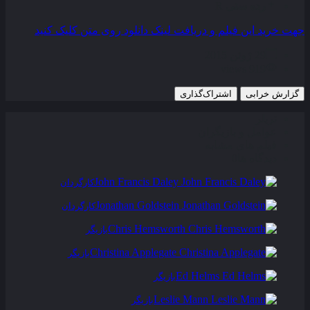
رده سنی
R
جهت خرید این فیلم و دریافت لینک دانلود روی متن کلیک کنید
29 ژوئن 2015
919 views
گزارش خرابی
اشتراک‌گذاری
تریلر
عوامل و بازیگران
فیلم های مشابه
دیدگاه ها
0
John Francis Daley
کارگردان
Jonathan Goldstein
کارگردان
Chris Hemsworth
بازیگر
Christina Applegate
بازیگر
Ed Helms
بازیگر
Leslie Mann
بازیگر