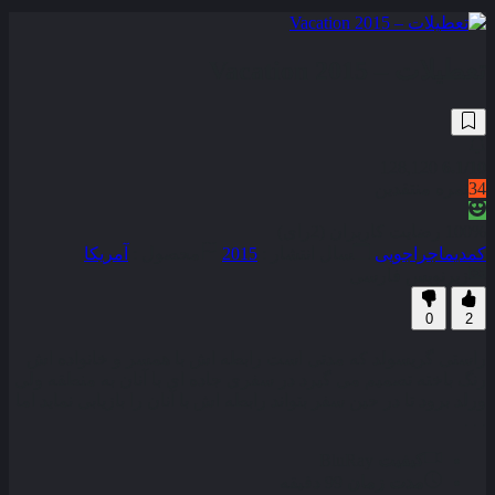
تعطیلات – Vacation 2015
128,120
6.1
/10
34
نمره منتقدین
100% رضایت کاربران (2رای)
کمدی
ماجراجویی
سال انتشار :
2015
محصول :
آمریکا
زیرنویس فارسی
0
2
راستی گریسولد که مدتی است رابطه اش با همسر و خانواده اش
رنگ باخته تصمیم می گیرد در سفری جاده ای با آنان به منطقه ولی
ورلد برود تا در حین سفر بتواند رابطه اش با آنان را بازیابی نماید اما
. . .
کیفیت
BluRay
مدت زمان
99 دقیقه