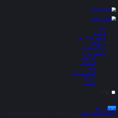
×
خانه
فیلم ها
آرشیو سریال ها
بازیگران
برندگان اسکار
پیشنهاد ویژه
آمریکایی
اسپانیایی
هندی
آسیای شرقی
کره ای
انیمیشن
ورود
ثبت نام
aRadClubbb
اکشن
مردی از آنکل – The Man From U.N.C.L.E