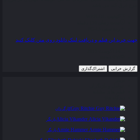
مرج غرق کند می باشد .
کیفیت
WEB-DL
مدت زمان
116 دقیقه
رده سنی
PG-13
جهت خرید این فیلم و دریافت لینک دانلود روی متن کلیک کنید
14 آگوست 2015
950 views
گزارش خرابی
اشتراک‌گذاری
تریلر
عوامل و بازیگران
فیلم های مشابه
دیدگاه ها
0
Guy Ritchie
کارگردان
Alicia Vikander
بازیگر
Armie Hammer
بازیگر