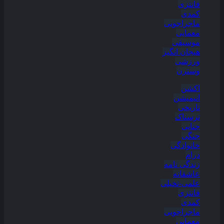
فانتزی
کمدی
ماجراجویی
معمایی
موسیقی
هیجان انگیز
ورزشی
وسترن
اکشن
انیمیشن
تاریخی
ترسناک
جنایی
جنگی
خانوادگی
درام
زندگی نامه
عاشقانه
علمی-تخیلی
فانتزی
کمدی
ماجراجویی
معمایی