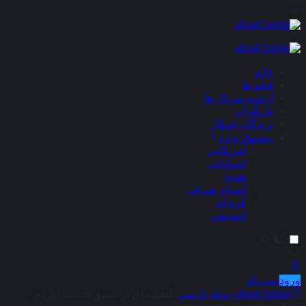
×
خانه
فیلم ها
آرشیو سریال ها
بازیگران
برندگان اسکار
پیشنهاد ویژه
آمریکایی
اسپانیایی
هندی
آسیای شرقی
کره ای
انیمیشن
ورود
ثبت نام
aRadClubbb
دوبله پارسی
گنجینه ای از عشق بدست آوردم –