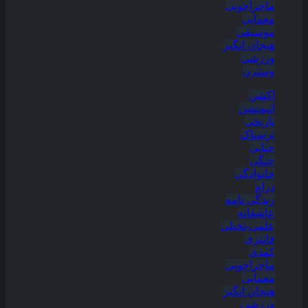
ماجراجویی
معمایی
موسیقی
هیجان انگیز
ورزشی
وسترن
اکشن
انیمیشن
تاریخی
ترسناک
جنایی
جنگی
خانوادگی
درام
زندگی نامه
عاشقانه
علمی-تخیلی
فانتزی
کمدی
ماجراجویی
معمایی
هیجان انگیز
ورزشی