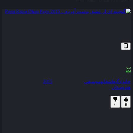
Prem Ratan Dhan Payo 2015
گنجینه ای از عشق بدست آوردم – Prem
Ratan Dhan Payo 2015
22,630
4.4
/10
N/A
نمره منتقدین
100% رضایت کاربران (6رای)
خانوادگی
عاشقانه
موسیقی
سال انتشار :
2015
محصول :
هندوستان
همراه با نسخه دوبله فارسی
زیرنویس فارسی
0
6
برگرفته از زندگی یک شاهزاده همگی پریم را دوست دارند ولی
ویجی تنها کسی است که از او متنفر است و به دنبال دشمنی با وی
است در همین حین برادر ناتنی او نیز . . .