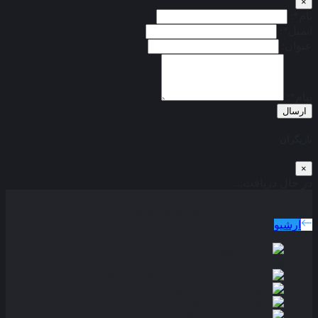
×
نام*:
ایمیل*:
عنوان:
پیام*:
ارسال
بازیگران
×
در حال دریافت...
دوبله پارسی
جدید ترین فیلم های دوبله پارسی
آرشیو