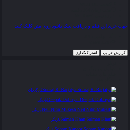
کیفیت
WEB-DL
مدت زمان
164 دقیقه
رده سنی
Not Rated
جهت خرید این فیلم و دریافت لینک دانلود روی متن کلیک کنید
12 نوامبر 2015
1,207 views
گزارش خرابی
اشتراک‌گذاری
تریلر
عوامل و بازیگران
فیلم های مشابه
دیدگاه ها
0
Sooraj R. Barjatya
کارگردان
Deepak Dobriyal
بازیگر
Neil Nitin Mukesh
بازیگر
Salman Khan
بازیگر
Sonam Kapoor
بازیگر