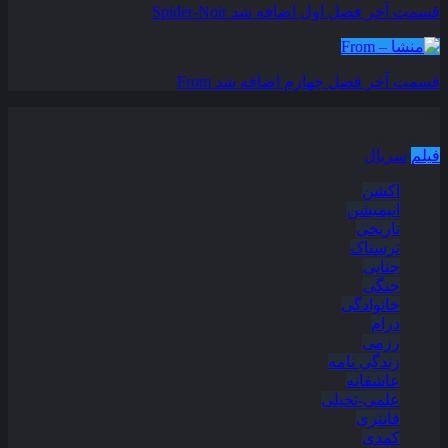
قسمت آخر فصل اول اضافه شد
Spider-Noir
قسمت آخر فصل چهارم اضافه شد
From
دسته بندی مطالب
فیلم
سریال
اکشن
انیمیشن
تاریخی
ترسناک
جنایی
جنگی
خانوادگی
درام
رزمی
زندگی نامه
عاشقانه
علمی-تخیلی
فانتزی
کمدی