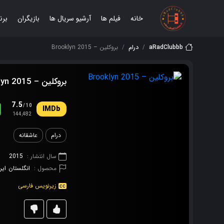
خانه
فیلم ها
آرشیو سریال ها
بازیگران
برن
aRadClubbb
درام
بروکلین – Brooklyn 2015
بروکلین – Brooklyn 2015
7.5
/10
144,482
درام
عاشقانه
سال انتشار :
2015
محصول :
انگلستان
ایر
زیرنویس فارسی