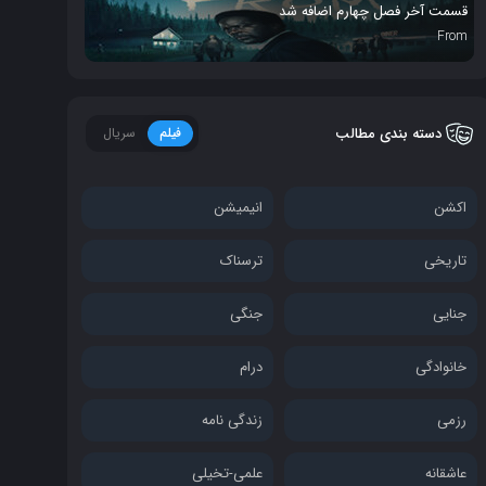
قسمت آخر فصل چهارم اضافه شد
From
دسته بندی مطالب
فیلم
سریال
اکشن
انیمیشن
تاریخی
ترسناک
جنایی
جنگی
خانوادگی
درام
رزمی
زندگی نامه
عاشقانه
علمی-تخیلی