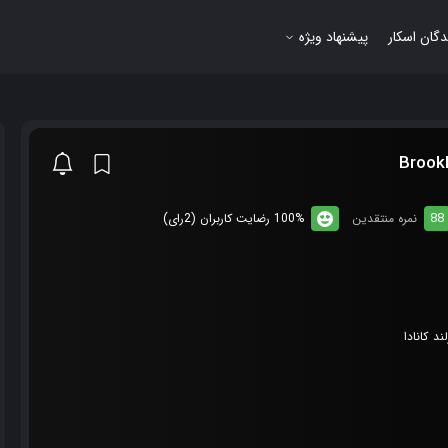
دگان اسکار
پیشنهاد ویژه
88
نمره منتقدین
100% رضایت کاربران (2رای)
لند
کانادا