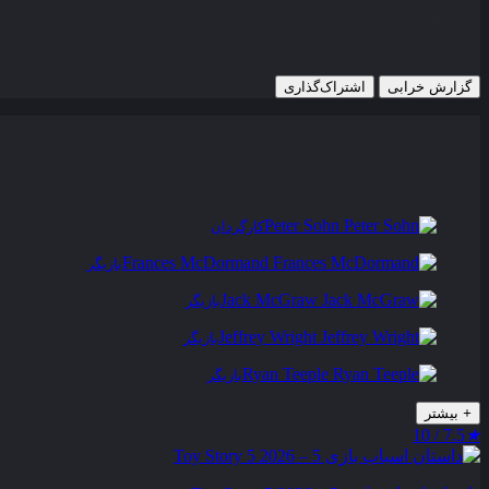
25 نوامبر 2015
676 views
گزارش خرابی
اشتراک‌گذاری
تریلر
عوامل و بازیگران
فیلم های مشابه
دیدگاه ها
0
Peter Sohn
کارگردان
Frances McDormand
بازیگر
Jack McGraw
بازیگر
Jeffrey Wright
بازیگر
Ryan Teeple
بازیگر
+
بیشتر
7.5 / 10
★