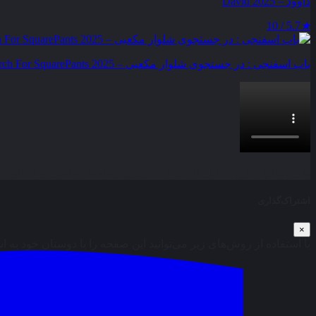
داوود – David 2025
5.7 / 10
★
باب اسفنجی : در جستجوی شلوار مکعبی – The SpongeBob Movie : Search For SquarePants 2025
بخش نظرات این مطلب از طرف مدیریت بسته شده است و امکان ارس
اشتراک‌گذاری
×
با استفاده از روش‌های زیر می‌توانید این صفحه را با دوستان خود به ا