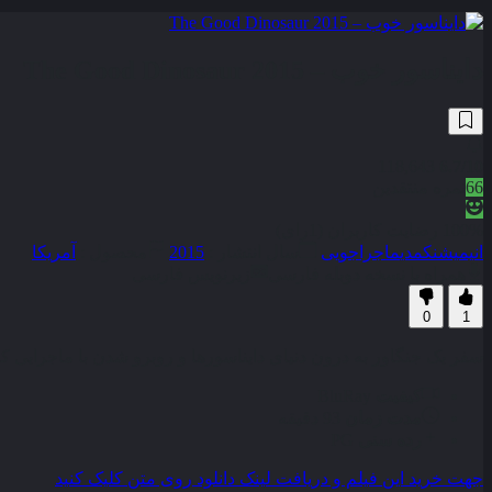
دایناسور خوب – The Good Dinosaur 2015
118,643
6.7
/10
66
نمره منتقدین
100% رضایت کاربران (1رای)
انیمیشن
کمدی
ماجراجویی
سال انتشار :
2015
محصول :
آمریکا
همراه با نسخه دوبله فارسی
زیرنویس فارسی
0
1
سفر یک جنگاور به درون دنیای دایناسورها و روبرو شدن با ماجرایی که 
کیفیت
BluRay
مدت زمان
93 دقیقه
رده سنی
PG
جهت خرید این فیلم و دریافت لینک دانلود روی متن کلیک کنید