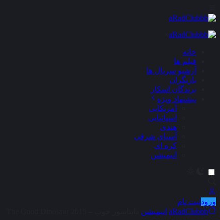
×
خانه
فیلم ها
آرشیو سریال ها
بازیگران
برندگان اسکار
پیشنهاد ویژه
آمریکایی
اسپانیایی
هندی
آسیای شرقی
کره ای
انیمیشن
ورود
ثبت نام
aRadClubbb
انیمیشن
دایناسور خوب – The Good Dinosaur 2015