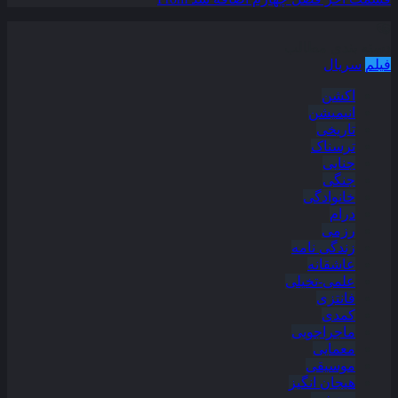
دسته بندی مطالب
فیلم
سریال
اکشن
انیمیشن
تاریخی
ترسناک
جنایی
جنگی
خانوادگی
درام
رزمی
زندگی نامه
عاشقانه
علمی-تخیلی
فانتزی
کمدی
ماجراجویی
معمایی
موسیقی
هیجان انگیز