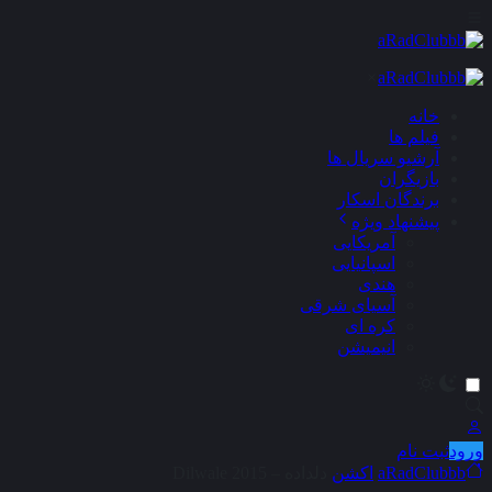
×
خانه
فیلم ها
آرشیو سریال ها
بازیگران
برندگان اسکار
پیشنهاد ویژه
آمریکایی
اسپانیایی
هندی
آسیای شرقی
کره ای
انیمیشن
ورود
ثبت نام
aRadClubbb
اکشن
دلداده – Dilwale 2015