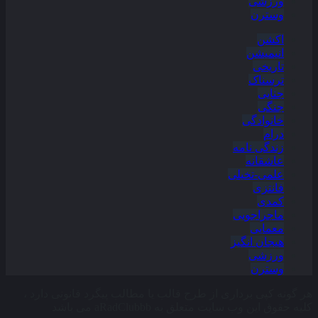
ورزشی
وسترن
اکشن
انیمیشن
تاریخی
ترسناک
جنایی
جنگی
خانوادگی
درام
زندگی نامه
عاشقانه
علمی-تخیلی
فانتزی
کمدی
ماجراجویی
معمایی
هیجان انگیز
ورزشی
وسترن
هر گونه کپی برداری از طرح قالب یا مطالب پیگرد قانونی دارد ،
کلیه حقوق این وب سایت متعلق به aRadClubbb می باشد