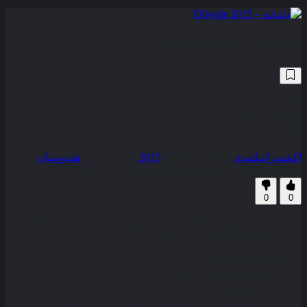
دلداده – Dilwale 2015
36,054
5
/10
N/A
نمره منتقدین
0% رضایت کاربران (0رای)
اکشن
درام
کمدی
سال انتشار :
2015
محصول :
هندوستان
همراه با نسخه دوبله فارسی
زیرنویس فارسی
0
0
فرزندان دو خانواده مخالف و رقیب هم پس از جدایی 15 ساله
دوباره یکدیگر را ملاقات می کنند . . .
کیفیت
BluRay
مدت زمان
158 دقیقه
رده سنی
Not Rated