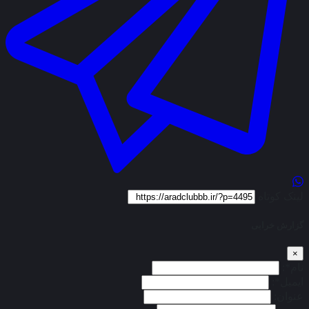
لینک کوتاه
گزارش خرابی
×
نام*:
ایمیل*:
عنوان: