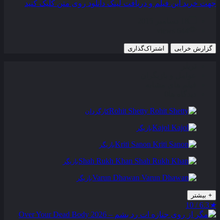
جهت خرید این فیلم و دریافت لینک دانلود روی متن کلیک کنید
18 دسامبر 2015
644 views
گزارش خرابی
اشتراک‌گذاری
تریلر
عوامل و بازیگران
فیلم های مشابه
دیدگاه ها
0
Rohit Shetty
کارگردان
Kajol
بازیگر
Kriti Sanon
بازیگر
Shah Rukh Khan
بازیگر
Varun Dhawan
بازیگر
+
بیشتر
6.3 / 10
★