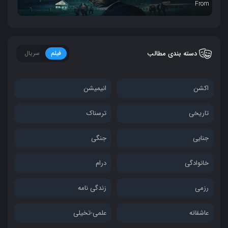
From
دسته بندی مطالب
فیلم
سریال
اکشن
انیمیشن
تاریخی
ترسناک
جنایی
جنگی
خانوادگی
درام
رزمی
زندگی نامه
عاشقانه
علمی-تخیلی