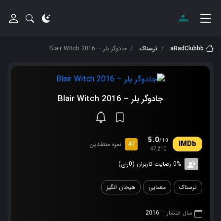
aRadClubbb
ترسناک
جادوگر بلر – Blair Witch 2016
جادوگر بلر – Blair Witch 2016
5.0
/10
47
نمره منتقدین
47,210
0% رضایت کاربران (0رای)
ترسناک
معمایی
هیجان انگیز
سال انتشار :
2016