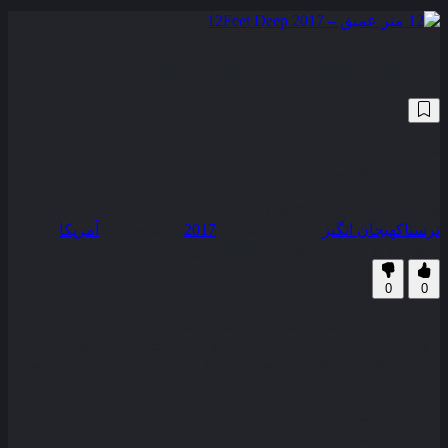
12 متر عمیق – 12Feet Deep 2017
18,016
5.3
/10
N/A
نمره منتقدین
0% رضایت کاربران (0رای)
ترسناک
هیجان انگیز
سال انتشار :
2017
محصول :
آمریکا
همراه با نسخه دوبله فارسی
زیرنویس فارسی
0
0
داستان فیلم که برگرفته از حوادث واقعی می باشد ماجرای دو
خواهر را روایت می کند که در زیر پوشش فایبر گلاسی یک استخر
عمومی به دام افتاده اند و باید شب تا صبح را در شرایطی وحشتناک
سپری کنند .
کیفیت
WEB-DL
مدت زمان
85 دقیقه