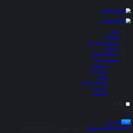
×
خانه
فیلم ها
آرشیو سریال ها
بازیگران
برندگان اسکار
پیشنهاد ویژه
آمریکایی
اسپانیایی
هندی
آسیای شرقی
کره ای
انیمیشن
ورود
ثبت نام
aRadClubbb
ترسناک
12 متر عمیق – 12Feet Deep 2017