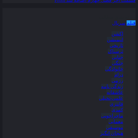
قسمت آخر فصل چهارم اضافه شد
From
دسته بندی مطالب
فیلم
سریال
اکشن
انیمیشن
تاریخی
ترسناک
جنایی
جنگی
خانوادگی
درام
رزمی
زندگی نامه
عاشقانه
علمی-تخیلی
فانتزی
کمدی
ماجراجویی
معمایی
موسیقی
هیجان انگیز