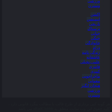
ورزشی
وسترن
اکشن
انیمیشن
تاریخی
ترسناک
جنایی
جنگی
خانوادگی
درام
زندگی نامه
عاشقانه
علمی-تخیلی
فانتزی
کمدی
ماجراجویی
معمایی
هیجان انگیز
ورزشی
وسترن
هر گونه کپی برداری از طرح قالب یا مطالب پیگرد قانونی دارد ،
کلیه حقوق این وب سایت متعلق به aRadClubbb می باشد