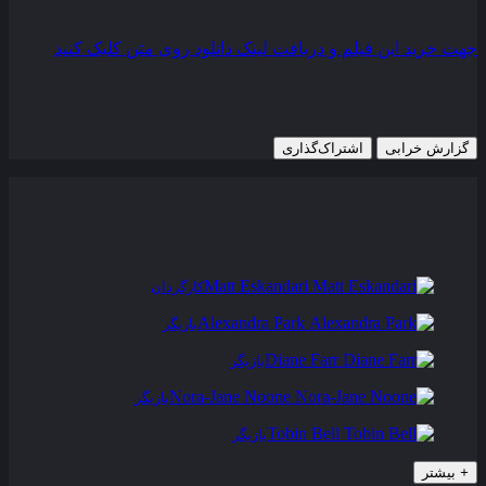
رده سنی
Not Rated
جهت خرید این فیلم و دریافت لینک دانلود روی متن کلیک کنید
20 ژوئن 2017
689 views
گزارش خرابی
اشتراک‌گذاری
تریلر
عوامل و بازیگران
فیلم های مشابه
دیدگاه ها
0
Matt Eskandari
کارگردان
Alexandra Park
بازیگر
Diane Farr
بازیگر
Nora-Jane Noone
بازیگر
Tobin Bell
بازیگر
+
بیشتر