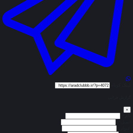
لینک کوتاه
گزارش خرابی
×
نام*:
ایمیل*:
عنوان: