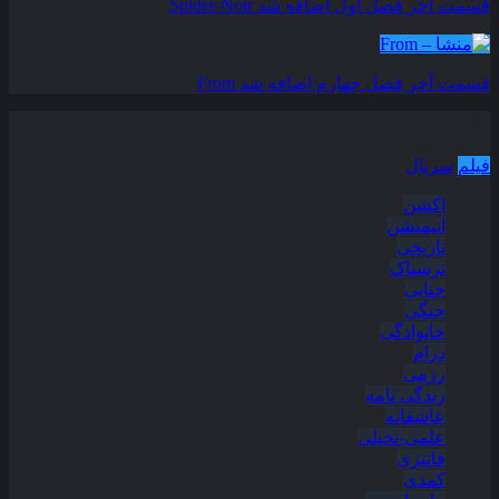
قسمت آخر فصل اول اضافه شد
Spider-Noir
قسمت آخر فصل چهارم اضافه شد
From
دسته بندی مطالب
فیلم
سریال
اکشن
انیمیشن
تاریخی
ترسناک
جنایی
جنگی
خانوادگی
درام
رزمی
زندگی نامه
عاشقانه
علمی-تخیلی
فانتزی
کمدی