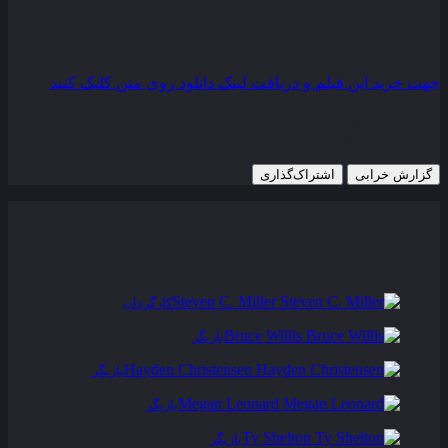
کیفیت
BluRay
مدت زمان
97 دقیقه
رده سنی
R
جهت خرید این فیلم و دریافت لینک دانلود روی متن کلیک کنید
11 جولای 2017
661 views
گزارش خرابی
اشتراک‌گذاری
تریلر
عوامل و بازیگران
فیلم های مشابه
دیدگاه ها
0
Steven C. Miller
کارگردان
Bruce Willis
بازیگر
Hayden Christensen
بازیگر
Megan Leonard
بازیگر
Ty Shelton
بازیگر