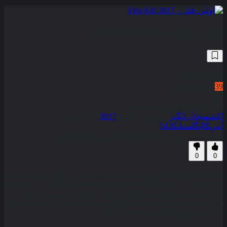
اولین قتل – First Kill 2017
11,953
5.0
/10
39
نمره منتقدین
0% رضایت کاربران (0رای)
اکشن
هیجان انگیز
سال انتشار :
2017
محصول :
آمریکا
انگلستان
کانادا
همراه با نسخه دوبله فارسی
زیرنویس فارسی
0
0
ویل یک دلال وال استریت به همراه خانواده اش عازم سفر می شوند
اما سفر انها زمانی به کامشان تلخ می شود که هنگام شکار شاهد به
قتل رسیدن یک نفر توسط چند سارق می شوند نتیجه این اتفاق
ربوده شدن فرزند او دنی است اکنون ویل باید برای آزادی پسرش در
یک مورد خاص به آدم ربایان کمک کند . . .