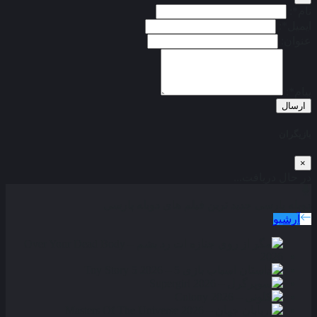
نام*:
ایمیل*:
عنوان:
پیام*:
ارسال
بازیگران
×
در حال دریافت...
دوبله پارسی
جدید ترین فیلم های دوبله پارسی
آرشیو