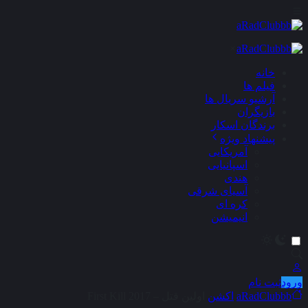
×
خانه
فیلم ها
آرشیو سریال ها
بازیگران
برندگان اسکار
پیشنهاد ویژه
آمریکایی
اسپانیایی
هندی
آسیای شرقی
کره ای
انیمیشن
ورود
ثبت نام
aRadClubbb
اکشن
اولین قتل – First Kill 2017