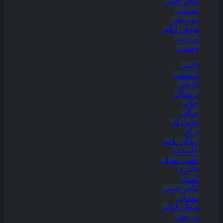
ماجراجویی
معمایی
موسیقی
هیجان انگیز
ورزشی
وسترن
اکشن
انیمیشن
تاریخی
ترسناک
جنایی
جنگی
خانوادگی
درام
زندگی نامه
عاشقانه
علمی-تخیلی
فانتزی
کمدی
ماجراجویی
معمایی
هیجان انگیز
ورزشی