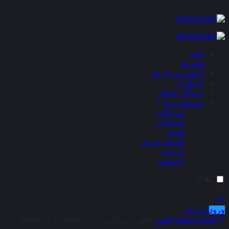
×
خانه
فیلم ها
آرشیو سریال ها
بازیگران
برندگان اسکار
پیشنهاد ویژه
آمریکایی
اسپانیایی
هندی
آسیای شرقی
کره ای
انیمیشن
ورود
ثبت نام
aRadClubbb
اکشن
قاتل آمریکایی – American Assassin 2017