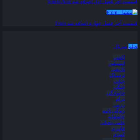
قسمت آخر فصل اول اضافه شد
Spider-Noir
قسمت آخر فصل چهارم اضافه شد
From
دسته بندی مطالب
فیلم
سریال
اکشن
انیمیشن
تاریخی
ترسناک
جنایی
جنگی
خانوادگی
درام
رزمی
زندگی نامه
عاشقانه
علمی-تخیلی
فانتزی
کمدی