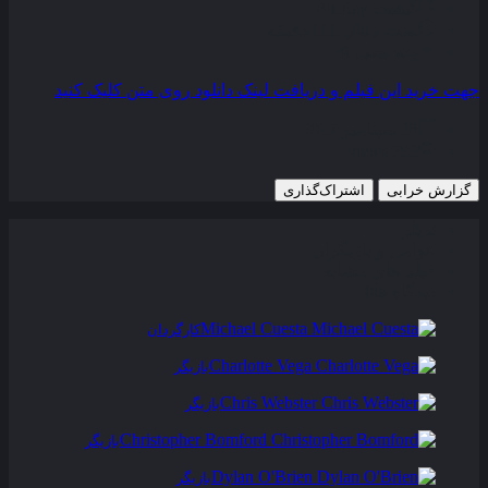
کیفیت
BluRay
مدت زمان
111 دقیقه
رده سنی
R
جهت خرید این فیلم و دریافت لینک دانلود روی متن کلیک کنید
15 سپتامبر 2017
791 views
گزارش خرابی
اشتراک‌گذاری
تریلر
عوامل و بازیگران
فیلم های مشابه
دیدگاه ها
0
Michael Cuesta
کارگردان
Charlotte Vega
بازیگر
Chris Webster
بازیگر
Christopher Bomford
بازیگر
Dylan O'Brien
بازیگر