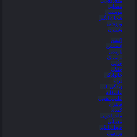
ماجراجویی
معمایی
موسیقی
هیجان انگیز
ورزشی
وسترن
اکشن
انیمیشن
تاریخی
ترسناک
جنایی
جنگی
خانوادگی
درام
زندگی نامه
عاشقانه
علمی-تخیلی
فانتزی
کمدی
ماجراجویی
معمایی
هیجان انگیز
ورزشی