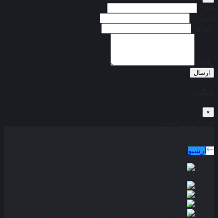
نام*:
ایمیل*:
عنوان:
پیام*:
ارسال
بازیگران
×
در حال دریافت...
دوبله پارسی
جدید ترین فیلم های دوبله پارسی
آرشیو