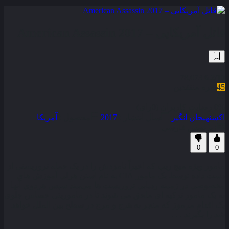
قاتل آمریکایی – American Assassin 2017
78,073
6.2
/10
45
نمره منتقدین
0% رضایت کاربران (0رای)
اکشن
هیجان انگیز
سال انتشار :
2017
محصول :
آمریکا
زیرنویس فارسی
0
0
مامور ویژه میچ ریپ که اخیراً نامزدش را در یک حمله تروریستی از
دست داده توسط یک مامور CIA به نام استن هرلی آموزش های
مخصوصی در زمینه ردیابی تروریست‌ ها می‌بیند سپس هردوی آنها
به یک مامور ترکیه ای ملحق می شوند تا در ماموریتی حساس جلوی
یک اقدام مرموز که منجر به هرج و مرج در سطح بین الملل خواهد
شد را بگیرند . . .