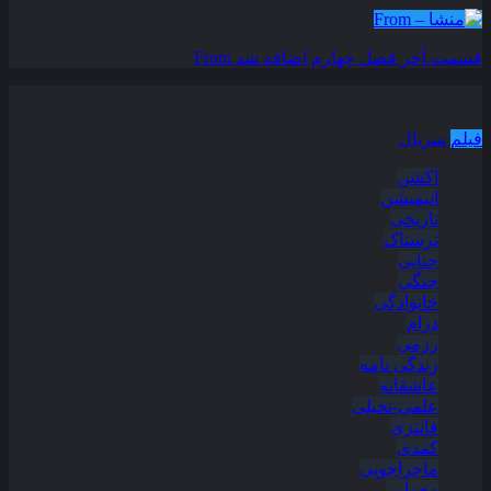
قسمت آخر فصل چهارم اضافه شد
From
دسته بندی مطالب
فیلم
سریال
اکشن
انیمیشن
تاریخی
ترسناک
جنایی
جنگی
خانوادگی
درام
رزمی
زندگی نامه
عاشقانه
علمی-تخیلی
فانتزی
کمدی
ماجراجویی
معمایی