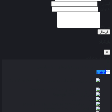
ایمیل*:
عنوان:
پیام*:
ارسال
بازیگران
×
در حال دریافت...
دوبله پارسی
جدید ترین فیلم های دوبله پارسی
آرشیو