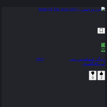
2017
نبرد دو جنس – Battle Of The 3exes 2017
56,897
6.7
/10
73
نمره منتقدین
100% رضایت کاربران (2رای)
زندگی نامه
کمدی
ورزشی
سال انتشار :
2017
محصول :
آمریکا
انگلستان
زیرنویس فارسی
0
2
« نبرد دو جنس » درباره مسابقه تنیس سال 1973 بین « بیلی جین
کینگ » و « بابی ریگز » می باشد که به پر بیننده ترین رویداد ورزشی
تلویزیونی تاریخ تبدیل گردید .
کیفیت
BluRay