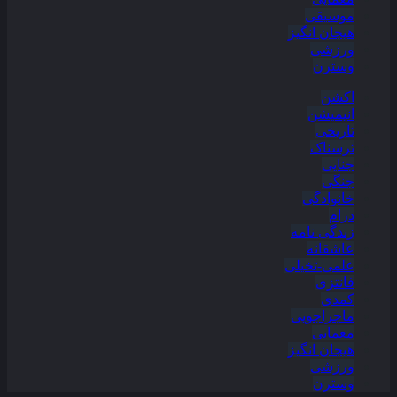
موسیقی
هیجان انگیز
ورزشی
وسترن
اکشن
انیمیشن
تاریخی
ترسناک
جنایی
جنگی
خانوادگی
درام
زندگی نامه
عاشقانه
علمی-تخیلی
فانتزی
کمدی
ماجراجویی
معمایی
هیجان انگیز
ورزشی
وسترن