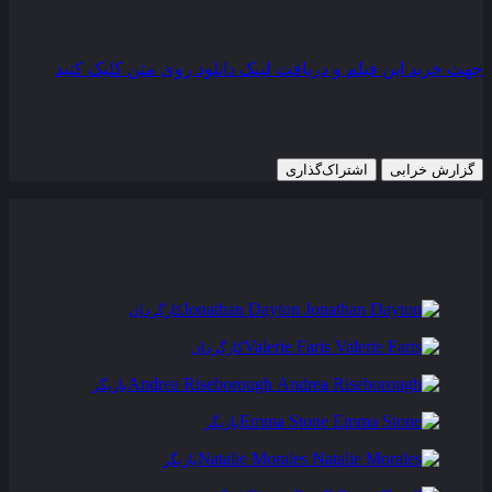
مدت زمان
121 دقیقه
رده سنی
PG-13
جهت خرید این فیلم و دریافت لینک دانلود روی متن کلیک کنید
29 دسامبر 2017
1,325 views
گزارش خرابی
اشتراک‌گذاری
تریلر
عوامل و بازیگران
فیلم های مشابه
دیدگاه ها
0
Jonathan Dayton
کارگردان
Valerie Faris
کارگردان
Andrea Riseborough
بازیگر
Emma Stone
بازیگر
Natalie Morales
بازیگر