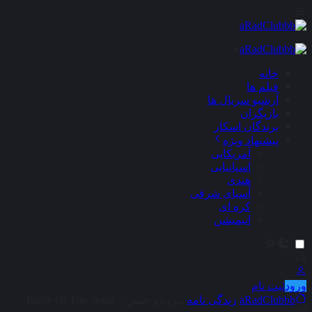
×
خانه
فیلم ها
آرشیو سریال ها
بازیگران
برندگان اسکار
پیشنهاد ویژه
آمریکایی
اسپانیایی
هندی
آسیای شرقی
کره ای
انیمیشن
ورود
ثبت نام
aRadClubbb
زندگی نامه
نبرد دو جنس – Battle Of The 3exes