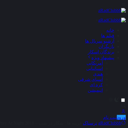
×
خانه
فیلم ها
آرشیو سریال ها
بازیگران
برندگان اسکار
پیشنهاد ویژه
آمریکایی
اسپانیایی
هندی
آسیای شرقی
کره ای
انیمیشن
ورود
ثبت نام
aRadClubbb
ترسناک
غریبه‌ ها : شکار در شب – The Strangers : Prey At Night 2018