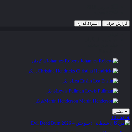
9 مارس 2018
677 views
گزارش خرابی
اشتراک‌گذاری
تریلر
عوامل و بازیگران
فیلم های مشابه
دیدگاه ها
0
Johannes Roberts
کارگردان
Christina Hendricks
بازیگر
Lea Enslin
بازیگر
Lewis Pullman
بازیگر
Martin Henderson
بازیگر
+
بیشتر
6.6 / 10
★