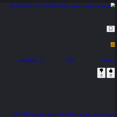
غریبه‌ ها : شکار در شب – The Strangers : Prey At Night 2018
31,827
5.2
/10
48
نمره منتقدین
0% رضایت کاربران (0رای)
ترسناک
سال انتشار :
2018
محصول :
آمریکا
انگلستان
همراه با نسخه دوبله فارسی
زیرنویس فارسی
0
0
داستان در مورد خانواده ای است که در مکانی به صورت موقت مستقر م
کیفیت
BluRay
مدت زمان
85 دقیقه
رده سنی
R
جهت خرید این فیلم و دریافت لینک دانلود روی متن کلیک کنید