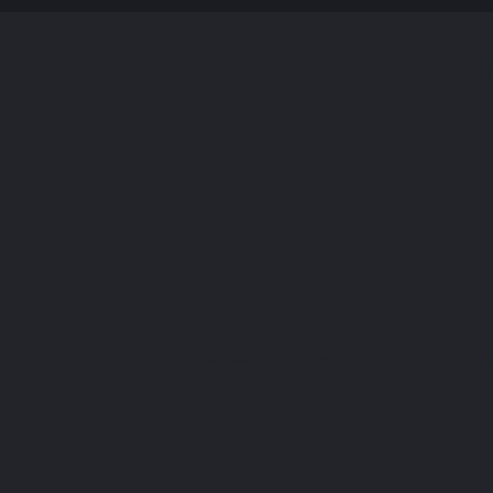
ی شوند و توسط سه انسان غریبه دیوانه و بسیار خطرناک مورد تهاجم 