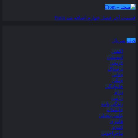
قسمت آخر فصل چهارم اضافه شد
From
دسته بندی مطالب
فیلم
سریال
اکشن
انیمیشن
تاریخی
ترسناک
جنایی
جنگی
خانوادگی
درام
رزمی
زندگی نامه
عاشقانه
علمی-تخیلی
فانتزی
کمدی
ماجراجویی