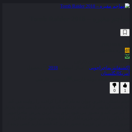
مهاجم مقبره – Tomb Raider 2018
210,169
6.3
/10
48
نمره منتقدین
100% رضایت کاربران (1رای)
اکشن
فانتزی
ماجراجویی
سال انتشار :
2018
محصول :
آمریکا
انگلستان
همراه با نسخه دوبله فارسی
زیرنویس فارسی
0
1
فیلم داستان دختری جوان به نام تام لارا کرافت را روایت می کند
که کشتی آنها پس از آنکه در نزدیکی یک جزیره غرق می‌ شود پدرش
را گم می کند و مجبور می شود برای پیدا کردن پدرش ماجراجویی
خطرناکی را در این جزیره آغاز کند اما متوجه می‌ شود که افراد
شروری نیز در این جزیره حضور دارند که قصد ندارند کسی زنده از
جزیره . . .