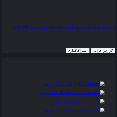
کیفیت
BluRay
مدت زمان
119 دقیقه
رده سنی
PG-13
جهت خرید این فیلم و دریافت لینک دانلود روی متن کلیک کنید
16 مارس 2018
680 views
گزارش خرابی
اشتراک‌گذاری
تریلر
عوامل و بازیگران
فیلم های مشابه
دیدگاه ها
0
Roar Uthaug
کارگردان
Alicia Vikander
بازیگر
Daniel Wu
بازیگر
Dominic West
بازیگر