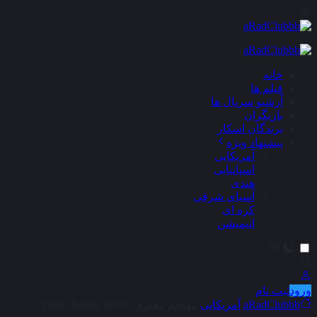
×
خانه
فیلم ها
آرشیو سریال ها
بازیگران
برندگان اسکار
پیشنهاد ویژه
آمریکایی
اسپانیایی
هندی
آسیای شرقی
کره ای
انیمیشن
ورود
ثبت نام
aRadClubbb
آمریکایی
مهاجم مقبره – Tomb Raider 2018