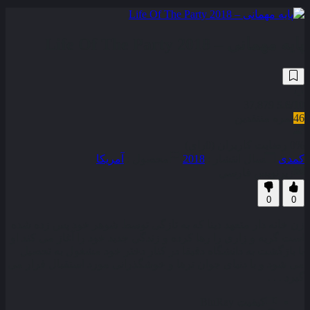
پایه مهمانی – Life Of The Party 2018
37,879
5.6
/10
46
نمره منتقدین
0% رضایت کاربران (0رای)
کمدی
سال انتشار :
2018
محصول :
آمریکا
زیرنویس فارسی
0
0
زن خانه‌ دار متعهد دینا که به تازگی توسط شوهر خود پس زده شده
است گریه و زاری را رها کرده و زندگی جدید خود را آغاز می کند او
با بازگشت به دانشگاه دقیقا در کنار دختر خود مشغول به تحصیل
می شود و با دنیای جوان ترها و خوشگذرانی مورد استقبال قرار می
گیرد . . .
کیفیت
BluRay