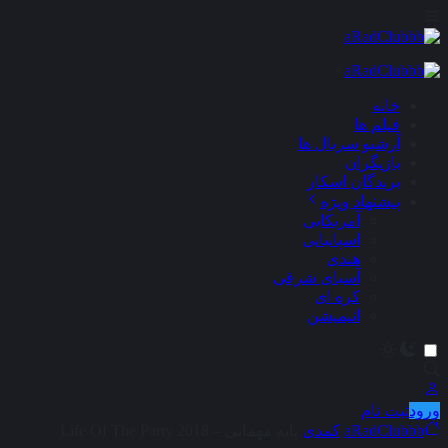
×
خانه
فیلم ها
آرشیو سریال ها
بازیگران
برندگان اسکار
پیشنهاد ویژه
آمریکایی
اسپانیایی
هندی
آسیای شرقی
کره ای
انیمیشن
ورود
ثبت نام
aRadClubbb
کمدی
پایه مهمانی – Life Of The Party 2018