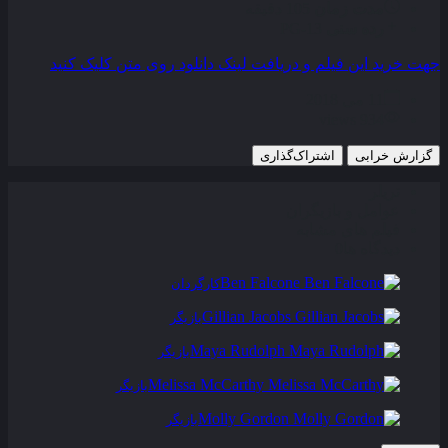
مدت زمان
105 دقیقه
رده سنی
PG-13
جهت خرید این فیلم و دریافت لینک دانلود روی متن کلیک کنید
11 می 2018
934 views
گزارش خرابی
اشتراک‌گذاری
تریلر
عوامل و بازیگران
فیلم های مشابه
دیدگاه ها
0
Ben Falcone
کارگردان
Gillian Jacobs
بازیگر
Maya Rudolph
بازیگر
Melissa McCarthy
بازیگر
Molly Gordon
بازیگر