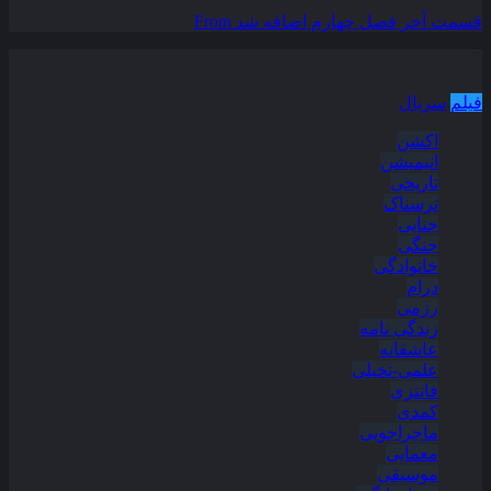
قسمت آخر فصل چهارم اضافه شد
From
دسته بندی مطالب
فیلم
سریال
اکشن
انیمیشن
تاریخی
ترسناک
جنایی
جنگی
خانوادگی
درام
رزمی
زندگی نامه
عاشقانه
علمی-تخیلی
فانتزی
کمدی
ماجراجویی
معمایی
موسیقی