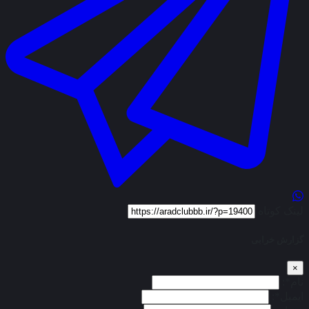
لینک کوتاه
گزارش خرابی
×
نام*:
ایمیل*: