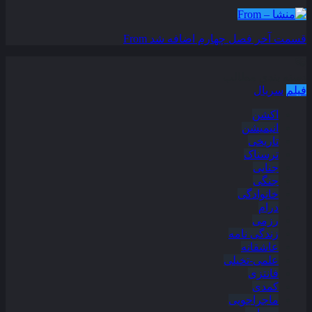
قسمت آخر فصل چهارم اضافه شد
From
دسته بندی مطالب
فیلم
سریال
اکشن
انیمیشن
تاریخی
ترسناک
جنایی
جنگی
خانوادگی
درام
رزمی
زندگی نامه
عاشقانه
علمی-تخیلی
فانتزی
کمدی
ماجراجویی