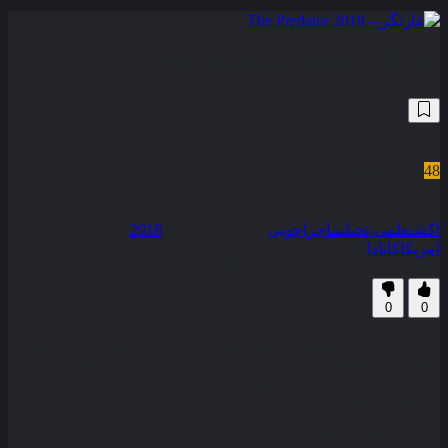
غارتگر – The Predator 2018
136,065
5.3
/10
48
نمره منتقدین
0% رضایت کاربران (0رای)
اکشن
علمی-تخیلی
ماجراجویی
سال انتشار :
2018
محصول :
آمریکا
کانادا
همراه با نسخه دوبله فارسی
زیرنویس فارسی
0
0
هنگامی که یه پسربچه به طور تصادفی باعث می‎شود تا مرگبارترین
شکارچیان کهکشان به زمین بازگردند تنها یک گروه از سربازان
بازنشسته و سابق و یک معلم علوم می‎توانند از نابودی بشریت
جلوگیری کنند و . . .
کیفیت
BluRay