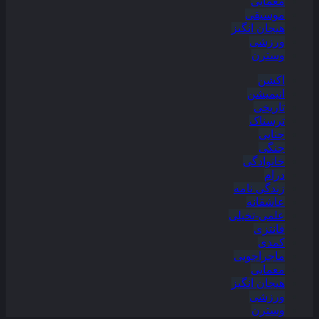
معمایی
موسیقی
هیجان انگیز
ورزشی
وسترن
اکشن
انیمیشن
تاریخی
ترسناک
جنایی
جنگی
خانوادگی
درام
زندگی نامه
عاشقانه
علمی-تخیلی
فانتزی
کمدی
ماجراجویی
معمایی
هیجان انگیز
ورزشی
وسترن