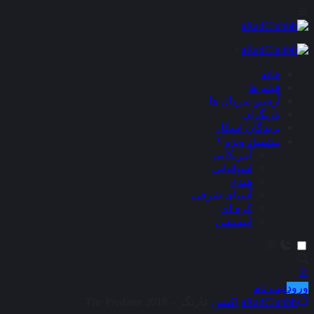
×
خانه
فیلم ها
آرشیو سریال ها
بازیگران
برندگان اسکار
پیشنهاد ویژه
آمریکایی
اسپانیایی
هندی
آسیای شرقی
کره ای
انیمیشن
ورود
ثبت نام
aRadClubbb
اکشن
غارتگر – The Predator 2018