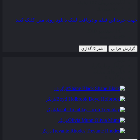
مدت زمان
107 دقیقه
رده سنی
R
جهت خرید این فیلم و دریافت لینک دانلود روی متن کلیک کنید
14 سپتامبر 2018
829 views
گزارش خرابی
اشتراک‌گذاری
تریلر
عوامل و بازیگران
فیلم های مشابه
دیدگاه ها
0
Shane Black
کارگردان
Boyd Holbrook
بازیگر
Jacob Tremblay
بازیگر
Olivia Munn
بازیگر
Trevante Rhodes
بازیگر