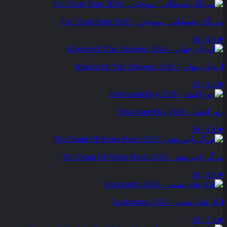
مردگان شیطانی : سوختن – Evil Dead Burn 2026
6.6 / 10
★
اربابان جهان – Masters Of The Universe 2026
6.5 / 10
★
روز افشا – Disclosure Day 2026
6.1 / 10
★
مرگ رابین هود – The Death Of Robin Hood 2026
6.9 / 10
★
اتاق های پشتی – Backrooms 2026
7.3 / 10
★