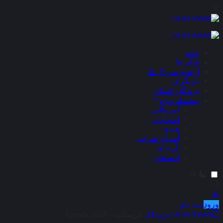
×
خانه
فیلم ها
آرشیو سریال ها
بازیگران
برندگان اسکار
پیشنهاد ویژه
آمریکایی
اسپانیایی
هندی
آسیای شرقی
کره ای
انیمیشن
ورود
ثبت نام
aRadClubbb
ترسناک
فرستاده – Apostle 2018