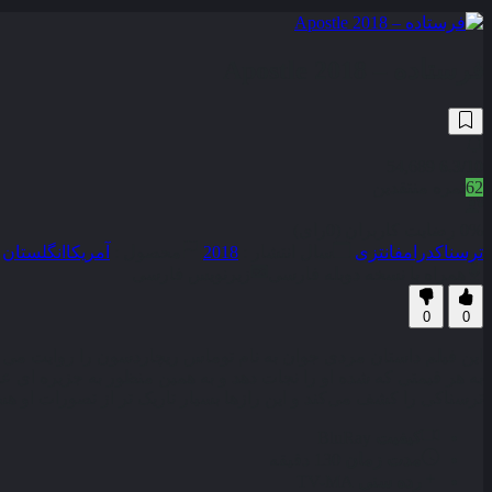
فرستاده – Apostle 2018
54,689
6.3
/10
62
نمره منتقدین
0% رضایت کاربران (0رای)
ترسناک
درام
فانتزی
سال انتشار :
2018
محصول :
آمریکا
انگلستان
همراه با نسخه دوبله فارسی
زیرنویس فارسی
0
0
این فیلم داستان مردی جوان به نام توماس ریچاردسون را روایت می‌
به هر ق
ترسناکی را کشف می‌کند و این رازها بسیار تاریک تر از تصورات او هست
کیفیت
BluRay
مدت زمان
130 دقیقه
رده سنی
TV-MA