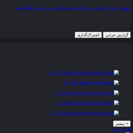
جهت خرید این فیلم و دریافت لینک دانلود روی متن کلیک کنید
21 سپتامبر 2018
581 views
گزارش خرابی
اشتراک‌گذاری
تریلر
عوامل و بازیگران
فیلم های مشابه
دیدگاه ها
0
Gareth Evans
کارگردان
Bill Milner
بازیگر
Dan Stevens
بازیگر
Paul Higgins
بازیگر
Richard Elfyn
بازیگر
+
بیشتر
6.6 / 10
★