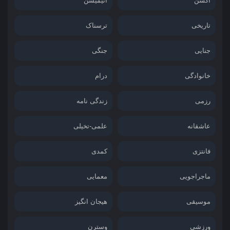
اکشن
انیمیشن
تاریخی
ترسناک
جنایی
جنگی
خانوادگی
درام
رزمی
زندگی نامه
عاشقانه
علمی-تخیلی
فانتزی
کمدی
ماجراجویی
معمایی
موسیقی
هیجان انگیز
ورزشی
وسترن