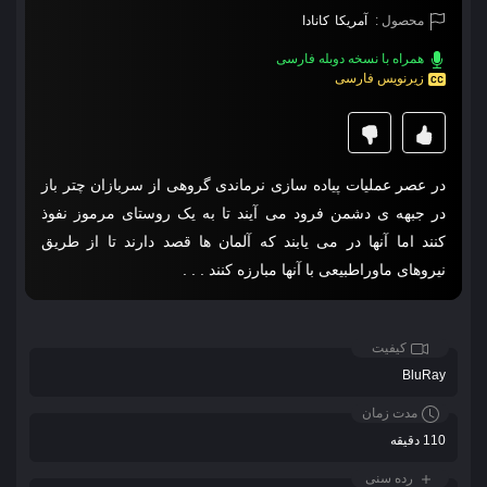
محصول :
آمریکا
کانادا
همراه با نسخه دوبله فارسی
زیرنویس فارسی
در عصر عملیات پیاده ‎سازی نرماندی گروهی از سربازان چتر باز
در جبهه ‎ی دشمن فرود می ‎آیند تا به یک روستای مرموز نفوذ
کنند اما آنها در می ‎یابند که آلمان ‎ها قصد دارند تا از طریق
نیروهای ماوراطبیعی با آنها مبارزه کنند . . .
کیفیت
BluRay
مدت زمان
110 دقیقه
رده سنی