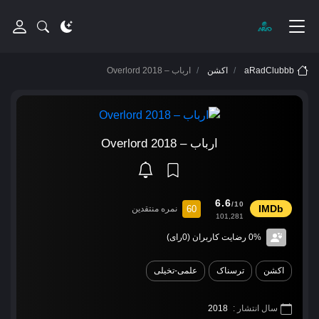
aRadClubbb
اکشن
ارباب – Overlord 2018
ارباب – Overlord 2018
6.6
/10
60
نمره منتقدین
101,281
0% رضایت کاربران (0رای)
اکشن
ترسناک
علمی-تخیلی
سال انتشار :
2018