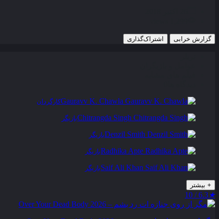
26 اکتبر 2018
1,299 views
گزارش خرابی
اشتراک‌گذاری
تریلر
عوامل و بازیگران
فیلم های مشابه
دیدگاه ها
0
Gauravv K. Chawla
کارگردان
Chitrangda Singh
بازیگر
Denzil Smith
بازیگر
Radhika Apte
بازیگر
Saif Ali Khan
بازیگر
+
بیشتر
6.3 / 10
★