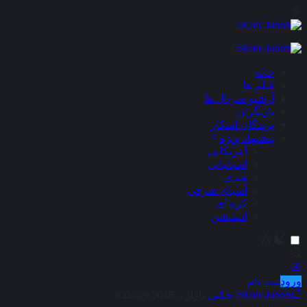
×
خانه
فیلم ها
آرشیو سریال ها
بازیگران
برندگان اسکار
پیشنهاد ویژه
آمریکایی
اسپانیایی
هندی
آسیای شرقی
کره ای
انیمیشن
ورود
ثبت نام
aRadClubbb
جنایی
بازار – Baazaar 2018