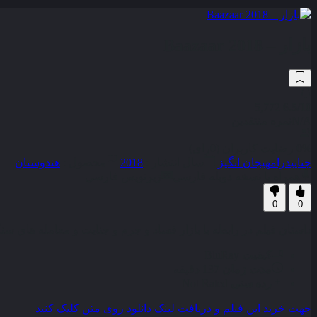
بازار – Baazaar 2018
5,772
6.5
/10
N/A
نمره منتقدین
0% رضایت کاربران (0رای)
جنایی
درام
هیجان انگیز
سال انتشار :
2018
محصول :
هندوستان
همراه با نسخه دوبله فارسی
زیرنویس فارسی
0
0
داستان فیلم در رابطه با بازار فساد و جرم و جنایت و معامله های سن
کیفیت
BluRay
مدت زمان
137 دقیقه
رده سنی
Not Rated
جهت خرید این فیلم و دریافت لینک دانلود روی متن کلیک کنید