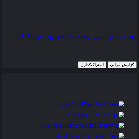
رسیدن به هدف خود طرفدارانی را در اطراف خود جمع کند .
کیفیت
BluRay
مدت زمان
134 دقیقه
رده سنی
PG-13
جهت خرید این فیلم و دریافت لینک دانلود روی متن کلیک کنید
16 نوامبر 2018
627 views
گزارش خرابی
اشتراک‌گذاری
تریلر
عوامل و بازیگران
فیلم های مشابه
دیدگاه ها
0
David Yates
کارگردان
Carmen Ejogo
بازیگر
Eddie Redmayne
بازیگر
Johnny Depp
بازیگر