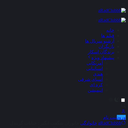
×
خانه
فیلم ها
آرشیو سریال ها
بازیگران
برندگان اسکار
پیشنهاد ویژه
آمریکایی
اسپانیایی
هندی
آسیای شرقی
کره ای
انیمیشن
ورود
ثبت نام
aRadClubbb
خانوادگی
جانوران شگفت‌ انگیز : جنایات گریندل‌