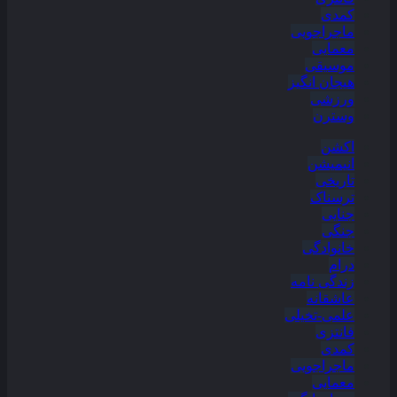
کمدی
ماجراجویی
معمایی
موسیقی
هیجان انگیز
ورزشی
وسترن
اکشن
انیمیشن
تاریخی
ترسناک
جنایی
جنگی
خانوادگی
درام
زندگی نامه
عاشقانه
علمی-تخیلی
فانتزی
کمدی
ماجراجویی
معمایی