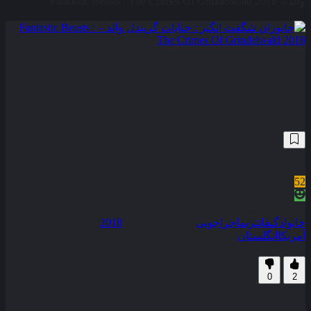
والد – Fantastic Beasts : The Crimes Of Grindelwald 2018
جانوران شگفت‌ انگیز : جنایات گریندل‌ والد –
Fantastic Beasts : The Crimes Of
Grindelwald 2018
272,471
6.5
/10
52
نمره منتقدین
100% رضایت کاربران (2رای)
خانوادگی
فانتزی
ماجراجویی
سال انتشار :
2018
محصول :
آمریکا
انگلستان
همراه با نسخه دوبله فارسی
زیرنویس فارسی
0
2
گلرت گریندل والد موفق می‌ شود از زندان فرار کرده و به منظور