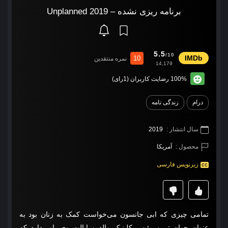
برنامه ریزی نشده – Unplanned 2019
5.5
/10
10
نمره منتقدین
14,179
100% رضایت کاربران (1رای)
درام
زندگی نامه
سال انتشار :
2019
محصول :
آمریکا
زیرنویس فارسی
تمامی چیزی که ابی جانسون می‌خواست کمک به زنان بود به
عنوان جوان‌ ترین رئیس کلینیک والدین ایالت وی باور دارد که