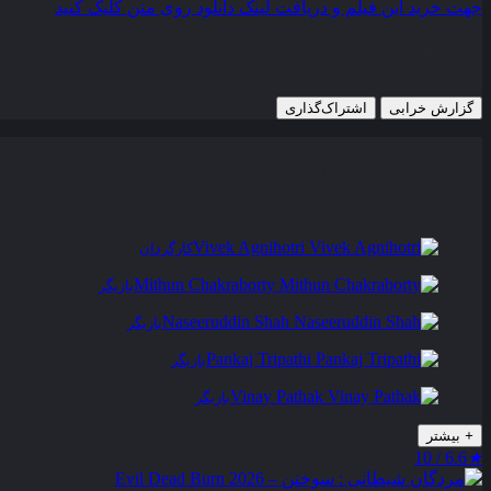
جهت خرید این فیلم و دریافت لینک دانلود روی متن کلیک کنید
12 آوریل 2019
671 views
گزارش خرابی
اشتراک‌گذاری
تریلر
عوامل و بازیگران
فیلم های مشابه
دیدگاه ها
0
Vivek Agnihotri
کارگردان
Mithun Chakraborty
بازیگر
Naseeruddin Shah
بازیگر
Pankaj Tripathi
بازیگر
Vinay Pathak
بازیگر
+
بیشتر
6.6 / 10
★