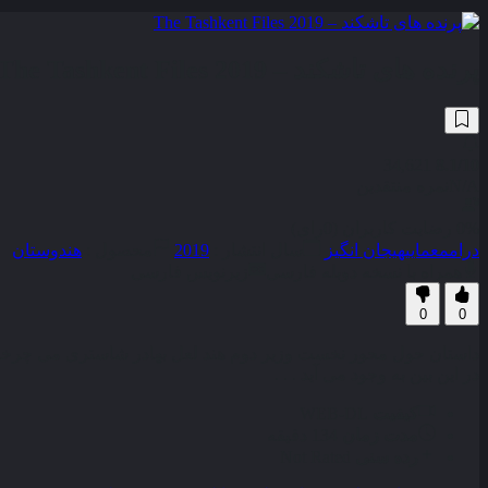
پرنده های تاشکند – The Tashkent Files 2019
34,621
8.1
/10
N/A
نمره منتقدین
0% رضایت کاربران (0رای)
درام
معمایی
هیجان انگیز
سال انتشار :
2019
محصول :
هندوستان
همراه با نسخه دوبله فارسی
زیرنویس فارسی
0
0
داستان حول محور نخست وزیر دوم هند لعل بهادر شاستری می چرخد 
در این بین به وجود می آید . . .
کیفیت
WEB-DL
مدت زمان
134 دقیقه
رده سنی
Not Rated