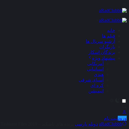
×
خانه
فیلم ها
آرشیو سریال ها
بازیگران
برندگان اسکار
پیشنهاد ویژه
آمریکایی
اسپانیایی
هندی
آسیای شرقی
کره ای
انیمیشن
ورود
ثبت نام
aRadClubbb
دوبله پارسی
پرنده های تاشکند – The Tashkent Files 2019