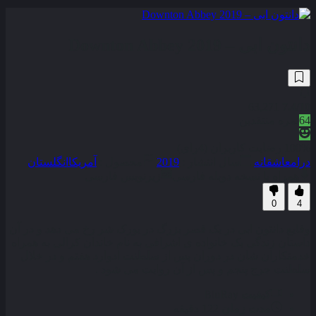
دانتون ابی – Downton Abbey 2019
63,271
7.4
/10
64
نمره منتقدین
100% رضایت کاربران (4رای)
درام
عاشقانه
سال انتشار :
2019
محصول :
آمریکا
انگلستان
همراه با نسخه دوبله فارسی
زیرنویس فارسی
0
4
وقایع دانتون ابی در یک قصر بزرگ در یورک‌ شر رخ می‌ دهد و در آن
داستان زندگی یک خانواده‌ ی اشرافی به نام خاندان کرالی به همراه
خدمتکاران‌ شان در دوران پس از سلطنت ادوارد هفتم و در خلال
سلطنت جرج پنجم و پس از آن روایت می‌ شود .
کیفیت
BluRay
مدت زمان
122 دقیقه