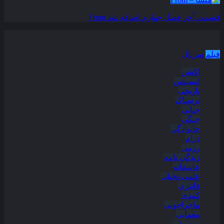
قسمت آخر فصل چهارم اضافه شد
From
دسته بندی مطالب
فیلم
سریال
اکشن
انیمیشن
تاریخی
ترسناک
جنایی
جنگی
خانوادگی
درام
رزمی
زندگی نامه
عاشقانه
علمی-تخیلی
فانتزی
کمدی
ماجراجویی
معمایی
موسیقی