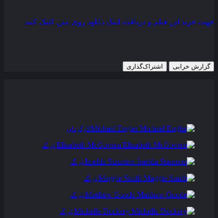
رده سنی
PG
جهت خرید این فیلم و دریافت لینک دانلود روی متن کلیک کنید
13 سپتامبر 2019
795 views
گزارش خرابی
اشتراک‌گذاری
تریلر
عوامل و بازیگران
فیلم های مشابه
دیدگاه ها
0
Michael Engler
کارگردان
Elizabeth McGovern
بازیگر
Imelda Staunton
بازیگر
Maggie Smith
بازیگر
Matthew Goode
بازیگر
Michelle Dockery
بازیگر