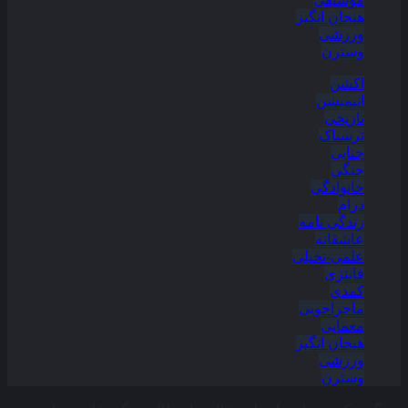
هیجان انگیز
ورزشی
وسترن
اکشن
انیمیشن
تاریخی
ترسناک
جنایی
جنگی
خانوادگی
درام
زندگی نامه
عاشقانه
علمی-تخیلی
فانتزی
کمدی
ماجراجویی
معمایی
هیجان انگیز
ورزشی
وسترن