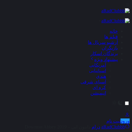
×
خانه
فیلم ها
آرشیو سریال ها
بازیگران
برندگان اسکار
پیشنهاد ویژه
آمریکایی
اسپانیایی
هندی
آسیای شرقی
کره ای
انیمیشن
ورود
ثبت نام
aRadClubbb
درام
دانتون ابی – Downton Abbey 2019