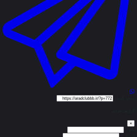
لینک کوتاه
گزارش خرابی
×
نام*:
ایمیل*: