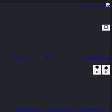
ایلای – Eli 2019
41,538
5.8
/10
N/A
نمره منتقدین
0% رضایت کاربران (0رای)
ترسناک
درام
معمایی
سال انتشار :
2019
محصول :
آمریکا
همراه با نسخه دوبله فارسی
زیرنویس فارسی
0
0
داستان در مورد پسری است که به دلیل اختلال های سیستم ایمنی ب
کیفیت
WEB-DL
مدت زمان
98 دقیقه
رده سنی
R
جهت خرید این فیلم و دریافت لینک دانلود روی متن کلیک کنید