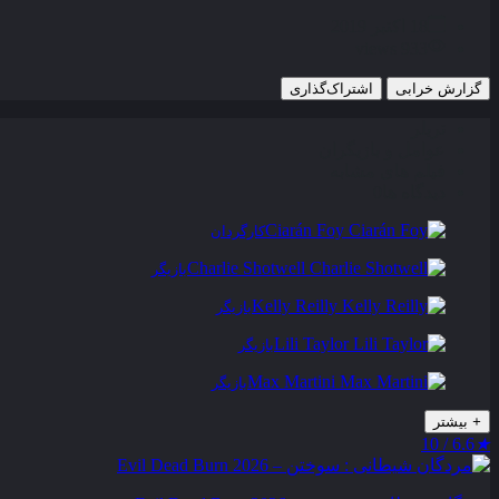
18 اکتبر 2019
933 views
گزارش خرابی
اشتراک‌گذاری
تریلر
عوامل و بازیگران
فیلم های مشابه
دیدگاه ها
0
Ciarán Foy
کارگردان
Charlie Shotwell
بازیگر
Kelly Reilly
بازیگر
Lili Taylor
بازیگر
Max Martini
بازیگر
+
بیشتر
6.6 / 10
★