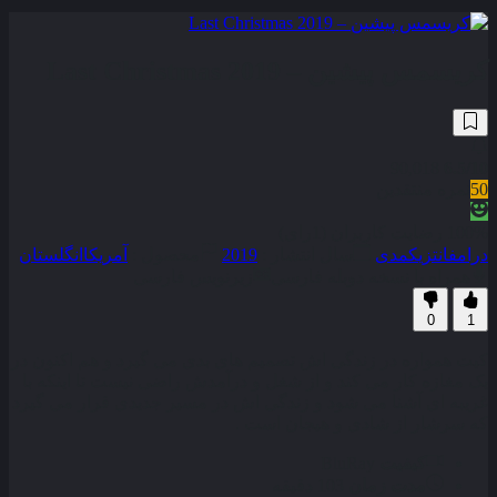
کریسمس پیشین – Last Christmas 2019
90,018
6.5
/10
50
نمره منتقدین
100% رضایت کاربران (1رای)
درام
فانتزی
کمدی
سال انتشار :
2019
محصول :
آمریکا
انگلستان
همراه با نسخه دوبله فارسی
زیرنویس فارسی
0
1
کیت همواره در زندگی‌ اش تصمیم‌ های بدی می‌ گیرد و هم اکنون در
یک مغازه کار می‌ کند و از شغل و درآمدش راضی نیست تا اینکه با
غریبه‌ ای آشنا می‌ شود و زندگی‌ اش در مسیر جدیدی قرار می‌ گیرد
که سرشار از شادی و هیجان است .
کیفیت
BluRay
مدت زمان
103 دقیقه