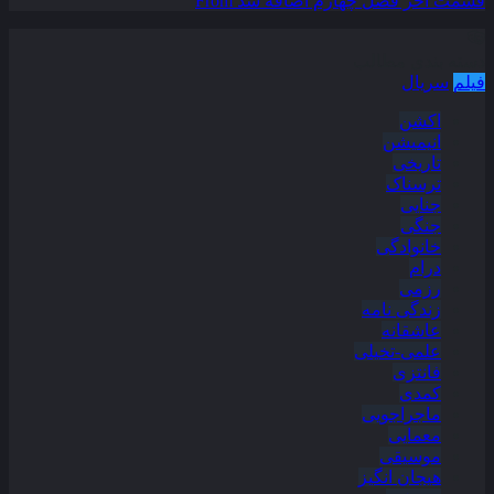
قسمت آخر فصل چهارم اضافه شد
From
دسته بندی مطالب
فیلم
سریال
اکشن
انیمیشن
تاریخی
ترسناک
جنایی
جنگی
خانوادگی
درام
رزمی
زندگی نامه
عاشقانه
علمی-تخیلی
فانتزی
کمدی
ماجراجویی
معمایی
موسیقی
هیجان انگیز