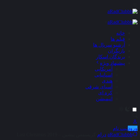
×
خانه
فیلم ها
آرشیو سریال ها
بازیگران
برندگان اسکار
پیشنهاد ویژه
آمریکایی
اسپانیایی
هندی
آسیای شرقی
کره ای
انیمیشن
ورود
ثبت نام
aRadClubbb
درام
کریسمس پیشین – Last Christmas 2019