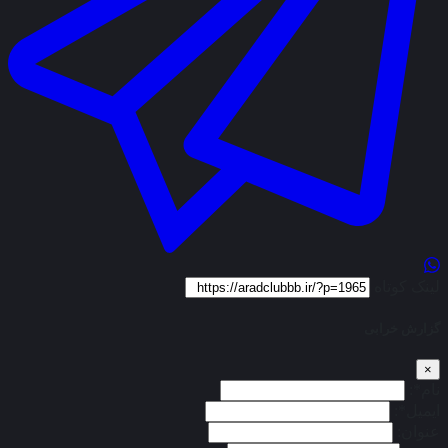
لینک کوتاه
گزارش خرابی
×
نام*:
ایمیل*:
عنوان: