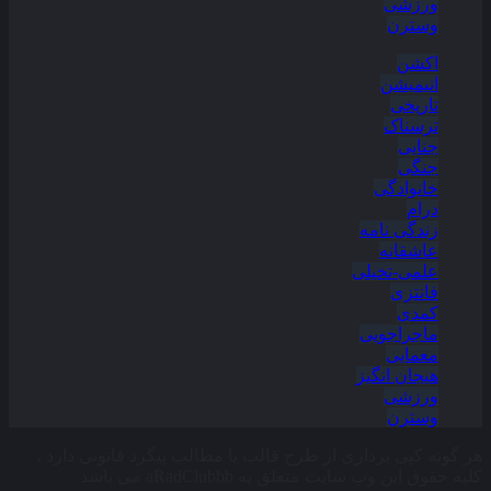
ورزشی
وسترن
اکشن
انیمیشن
تاریخی
ترسناک
جنایی
جنگی
خانوادگی
درام
زندگی نامه
عاشقانه
علمی-تخیلی
فانتزی
کمدی
ماجراجویی
معمایی
هیجان انگیز
ورزشی
وسترن
هر گونه کپی برداری از طرح قالب یا مطالب پیگرد قانونی دارد ،
کلیه حقوق این وب سایت متعلق به aRadClubbb می باشد