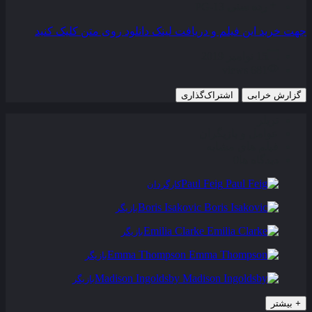
رده سنی
PG-13
جهت خرید این فیلم و دریافت لینک دانلود روی متن کلیک کنید
15 نوامبر 2019
681 views
گزارش خرابی
اشتراک‌گذاری
تریلر
عوامل و بازیگران
فیلم های مشابه
دیدگاه ها
0
Paul Feig
کارگردان
Boris Isakovic
بازیگر
Emilia Clarke
بازیگر
Emma Thompson
بازیگر
Madison Ingoldsby
بازیگر
+
بیشتر