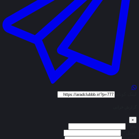
لینک کوتاه
گزارش خرابی
×
نام*:
ایمیل*: