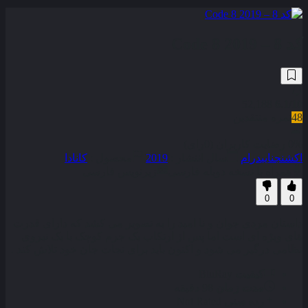
کد 8 – Code 8 2019
52,188
6.1
/10
48
نمره منتقدین
0% رضایت کاربران (0رای)
اکشن
جنایی
درام
سال انتشار :
2019
محصول :
کانادا
همراه با نسخه دوبله فارسی
زیرنویس فارسی
0
0
داستان مردی جوان و نا امید را به تصویر می‌ کشد که دارای قدرت‌
های ویژه‌ ای است اما پس از ارتکاب یک جرم کوچک با یک نیروی
نظامی درگیر می‌ شود و اکنون باید برای نجات جان خود تلاش کند .
کیفیت
BluRay
مدت زمان
98 دقیقه
رده سنی
Not Rated