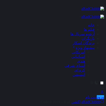
×
خانه
فیلم ها
آرشیو سریال ها
بازیگران
برندگان اسکار
پیشنهاد ویژه
آمریکایی
اسپانیایی
هندی
آسیای شرقی
کره ای
انیمیشن
ورود
ثبت نام
aRadClubbb
اکشن
کد 8 – Code 8 2019