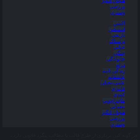
هیجان انگیز
ورزشی
وسترن
اکشن
انیمیشن
تاریخی
ترسناک
جنایی
جنگی
خانوادگی
درام
زندگی نامه
عاشقانه
علمی-تخیلی
فانتزی
کمدی
ماجراجویی
معمایی
هیجان انگیز
ورزشی
وسترن
هر گونه کپی برداری از طرح قالب یا مطالب پیگرد قانونی دارد ،