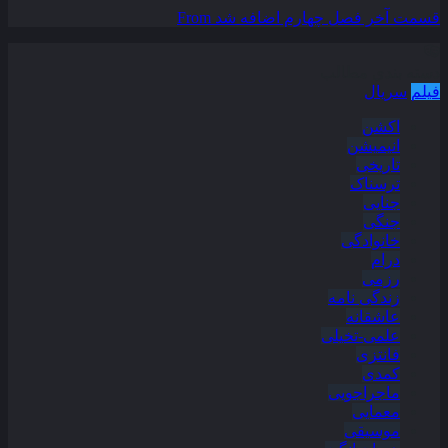
قسمت آخر فصل چهارم اضافه شد
From
دسته بندی مطالب
فیلم
سریال
اکشن
انیمیشن
تاریخی
ترسناک
جنایی
جنگی
خانوادگی
درام
رزمی
زندگی نامه
عاشقانه
علمی-تخیلی
فانتزی
کمدی
ماجراجویی
معمایی
موسیقی