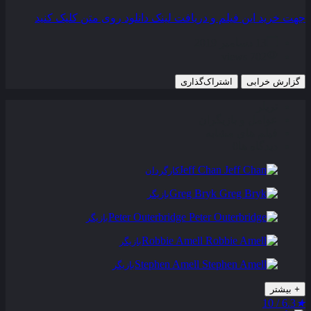
جهت خرید این فیلم و دریافت لینک دانلود روی متن کلیک کنید
13 دسامبر 2019
702 views
گزارش خرابی
اشتراک‌گذاری
تریلر
عوامل و بازیگران
فیلم های مشابه
دیدگاه ها
0
Jeff Chan
کارگردان
Greg Bryk
بازیگر
Peter Outerbridge
بازیگر
Robbie Amell
بازیگر
Stephen Amell
بازیگر
+
بیشتر
6.3 / 10
★