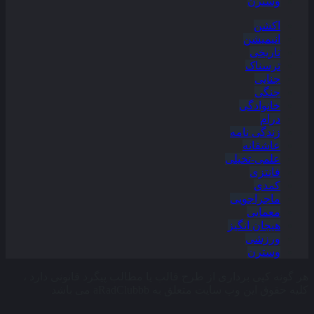
وسترن
اکشن
انیمیشن
تاریخی
ترسناک
جنایی
جنگی
خانوادگی
درام
زندگی نامه
عاشقانه
علمی-تخیلی
فانتزی
کمدی
ماجراجویی
معمایی
هیجان انگیز
ورزشی
وسترن
هر گونه کپی برداری از طرح قالب یا مطالب پیگرد قانونی دارد ،
کلیه حقوق این وب سایت متعلق به aRadClubbb می باشد