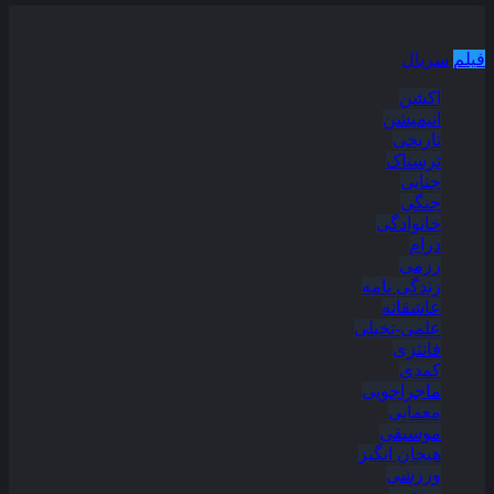
دسته بندی مطالب
فیلم
سریال
اکشن
انیمیشن
تاریخی
ترسناک
جنایی
جنگی
خانوادگی
درام
رزمی
زندگی نامه
عاشقانه
علمی-تخیلی
فانتزی
کمدی
ماجراجویی
معمایی
موسیقی
هیجان انگیز
ورزشی