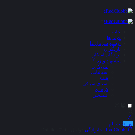
×
خانه
فیلم ها
آرشیو سریال ها
بازیگران
برندگان اسکار
پیشنهاد ویژه
آمریکایی
اسپانیایی
هندی
آسیای شرقی
کره ای
انیمیشن
ورود
ثبت نام
aRadClubbb
خانوادگی
دولیتل – Dolittle 2020