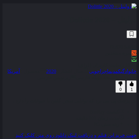
دولیتل – Dolittle 2020
71,870
5.6
/10
26
نمره منتقدین
100% رضایت کاربران (1رای)
خانوادگی
کمدی
ماجراجویی
سال انتشار :
2020
محصول :
آمریکا
همراه با نسخه دوبله فارسی
زیرنویس فارسی
0
1
یک پزشک پی می‌ برد که توانایی سخن گفتن با حیوانات را دارد . . .
کیفیت
BluRay
مدت زمان
101 دقیقه
رده سنی
PG
جهت خرید این فیلم و دریافت لینک دانلود روی متن کلیک کنید