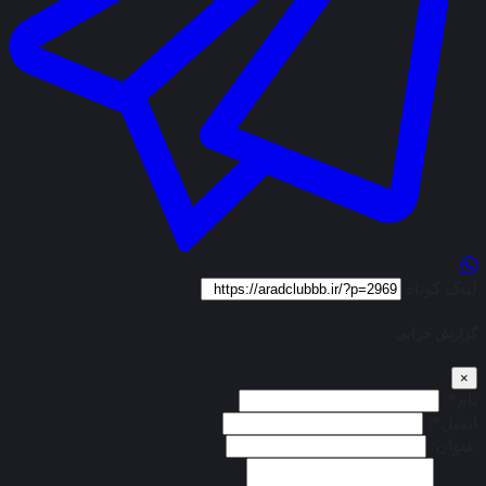
لینک کوتاه
گزارش خرابی
×
نام*:
ایمیل*:
عنوان: