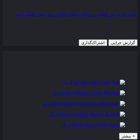
رده سنی
R
جهت خرید این فیلم و دریافت لینک دانلود روی متن کلیک کنید
7 فوریه 2020
824 views
گزارش خرابی
اشتراک‌گذاری
تریلر
عوامل و بازیگران
فیلم های مشابه
دیدگاه ها
0
Cathy Yan
کارگردان
Chris Messina
بازیگر
Ewan McGregor
بازیگر
Margot Robbie
بازیگر
Rosie Perez
بازیگر
+
بیشتر