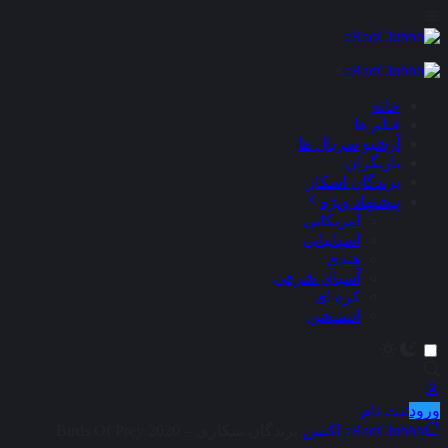
×
خانه
فیلم ها
آرشیو سریال ها
بازیگران
برندگان اسکار
پیشنهاد ویژه
آمریکایی
اسپانیایی
هندی
آسیای شرقی
کره ای
انیمیشن
ورود
ثبت نام
aRadClubbb
اکشن
پرندگان شکاری – Birds Of Prey 2020