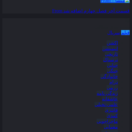
قسمت آخر فصل چهارم اضافه شد
From
دسته بندی مطالب
فیلم
سریال
اکشن
انیمیشن
تاریخی
ترسناک
جنایی
جنگی
خانوادگی
درام
رزمی
زندگی نامه
عاشقانه
علمی-تخیلی
فانتزی
کمدی
ماجراجویی
معمایی