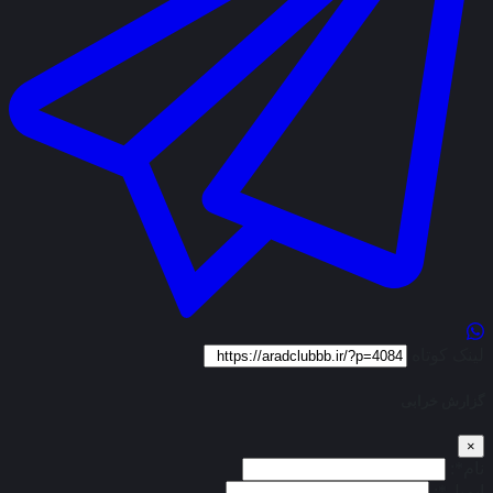
لینک کوتاه
گزارش خرابی
×
نام*:
ایمیل*: