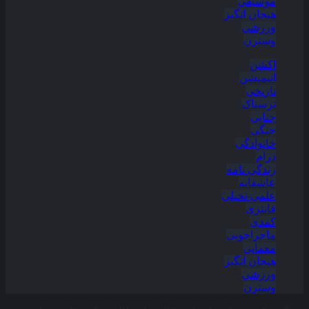
موسیقی
هیجان انگیز
ورزشی
وسترن
اکشن
انیمیشن
تاریخی
ترسناک
جنایی
جنگی
خانوادگی
درام
زندگی نامه
عاشقانه
علمی-تخیلی
فانتزی
کمدی
ماجراجویی
معمایی
هیجان انگیز
ورزشی
وسترن