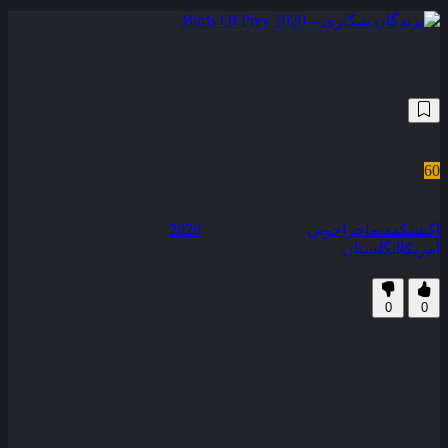
پرندگان شکاری – Birds Of Prey 2020
262,267
6.1
/10
60
نمره منتقدین
0% رضایت کاربران (0رای)
اکشن
کمدی
ماجراجویی
سال انتشار :
2020
محصول :
آمریکا
انگلستان
همراه با نسخه دوبله فارسی
زیرنویس فارسی
0
0
بعد از جدایی از جوکر اکنون هارلی کوئین به ابر قهرمانانی چون
قناری سیاه هانترس و رنی مونتویا می‌ پیوندد تا یک شخص جوان را
از دست ارباب شرورش نجات دهند اما . . .
کیفیت
BluRay
مدت زمان
109 دقیقه