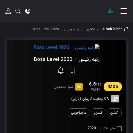
aRadClubbb
اکشن
رتبه رئیس – Boss Level 2020
رتبه رئیس – Boss Level 2020
6.8
/10
56
نمره منتقدین
79,611
0% رضایت کاربران (0رای)
اکشن
کمدی
ماجراجویی
سال انتشار :
2020