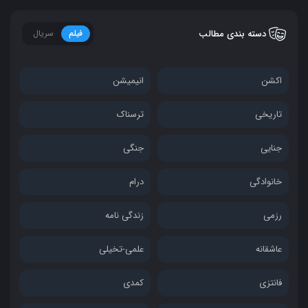
دسته بندی مطالب
فیلم
سریال
اکشن
انیمیشن
تاریخی
ترسناک
جنایی
جنگی
خانوادگی
درام
رزمی
زندگی نامه
عاشقانه
علمی-تخیلی
فانتزی
کمدی