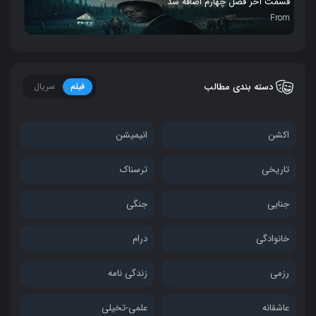
قسمت آخر فصل چهارم اضافه شد
From
دسته بندی مطالب
فیلم
سریال
اکشن
انیمیشن
تاریخی
ترسناک
جنایی
جنگی
خانوادگی
درام
رزمی
زندگی نامه
عاشقانه
علمی-تخیلی