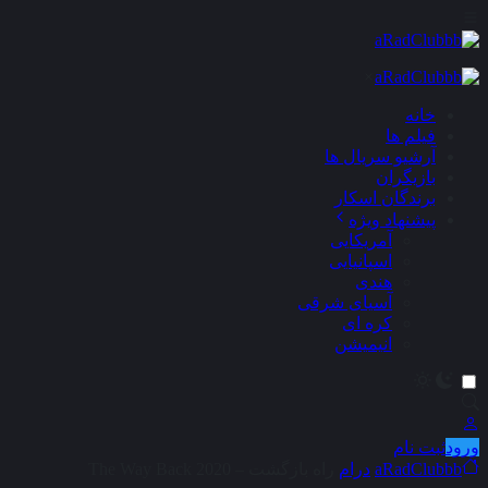
×
خانه
فیلم ها
آرشیو سریال ها
بازیگران
برندگان اسکار
پیشنهاد ویژه
آمریکایی
اسپانیایی
هندی
آسیای شرقی
کره ای
انیمیشن
ورود
ثبت نام
aRadClubbb
درام
راه بازگشت – The Way Back 2020