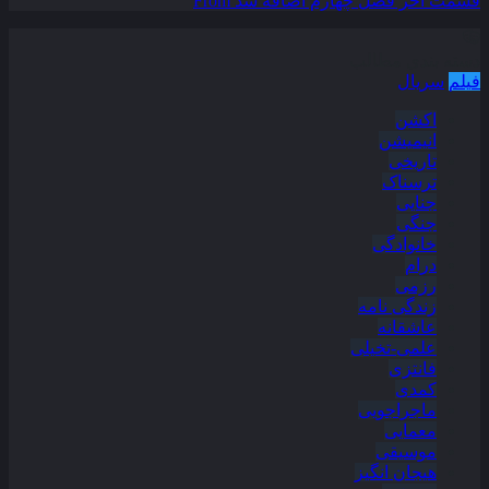
قسمت آخر فصل چهارم اضافه شد
From
دسته بندی مطالب
فیلم
سریال
اکشن
انیمیشن
تاریخی
ترسناک
جنایی
جنگی
خانوادگی
درام
رزمی
زندگی نامه
عاشقانه
علمی-تخیلی
فانتزی
کمدی
ماجراجویی
معمایی
موسیقی
هیجان انگیز