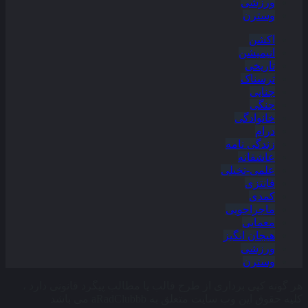
ورزشی
وسترن
اکشن
انیمیشن
تاریخی
ترسناک
جنایی
جنگی
خانوادگی
درام
زندگی نامه
عاشقانه
علمی-تخیلی
فانتزی
کمدی
ماجراجویی
معمایی
هیجان انگیز
ورزشی
وسترن
هر گونه کپی برداری از طرح قالب یا مطالب پیگرد قانونی دارد ،
کلیه حقوق این وب سایت متعلق به aRadClubbb می باشد