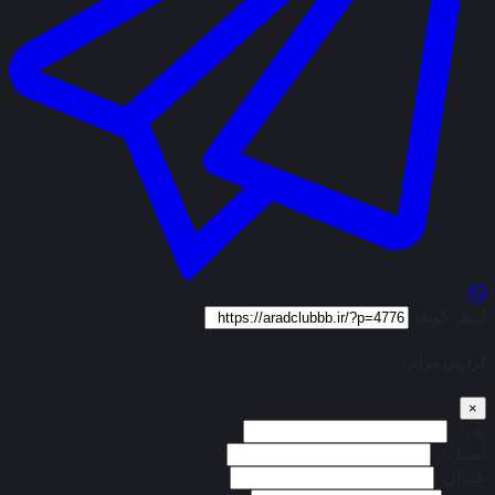
لینک کوتاه
گزارش خرابی
×
نام*:
ایمیل*:
عنوان: