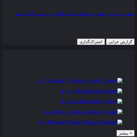
رده سنی
R
جهت خرید این فیلم و دریافت لینک دانلود روی متن کلیک کنید
6 مارس 2020
818 views
گزارش خرابی
اشتراک‌گذاری
تریلر
عوامل و بازیگران
فیلم های مشابه
دیدگاه ها
0
Gavin O'Connor
کارگردان
Al Madrigal
بازیگر
Ben Affleck
بازیگر
Janina Gavankar
بازیگر
Michaela Watkins
بازیگر
+
بیشتر