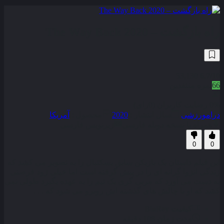
راه بازگشت – The Way Back 2020
53,130
6.7
/10
66
نمره منتقدین
0% رضایت کاربران (0رای)
درام
ورزشی
سال انتشار :
2020
محصول :
آمریکا
همراه با نسخه دوبله فارسی
زیرنویس فارسی
0
0
این فیلم داستان یک بازیکن سابق بسکتبال را به تصویر می‌ کشد که
زندگی انزوا گرانه‌ ای را در پیش گرفته است اما خیلی زود فرصتی
به دست می‌ آورد که مربی‌ گری یک تیم را به عهده بگیرد طولی نمی‌
کشد که او با چالش‌ های گذشته‌ اش روبرو می‌ شود که . . .
کیفیت
BluRay
مدت زمان
108 دقیقه