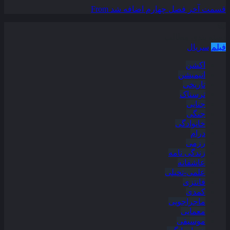
قسمت آخر فصل چهارم اضافه شد
From
دسته بندی مطالب
فیلم
سریال
اکشن
انیمیشن
تاریخی
ترسناک
جنایی
جنگی
خانوادگی
درام
رزمی
زندگی نامه
عاشقانه
علمی-تخیلی
فانتزی
کمدی
ماجراجویی
معمایی
موسیقی