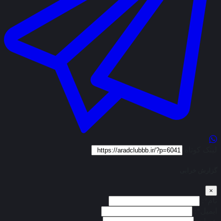
لینک کوتاه
گزارش خرابی
×
نام*:
ایمیل*: