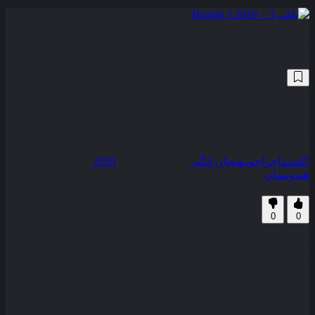
یاغی 3 – Baaghi 3 2020
14,913
2.2
/10
N/A
نمره منتقدین
0% رضایت کاربران (0رای)
اکشن
ماجراجویی
هیجان انگیز
سال انتشار :
2020
محصول :
هندوستان
زیرنویس فارسی
0
0
مردی برای یافتن برادرش که گروگان گرفته شده است دست به
کارهایی می‌ زند که . . .
کیفیت
WEB-DL
مدت زمان
143 دقیقه
رده سنی
Not Rated