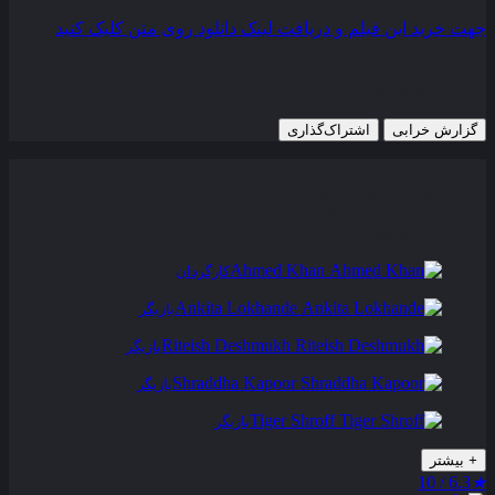
جهت خرید این فیلم و دریافت لینک دانلود روی متن کلیک کنید
6 مارس 2020
593 views
گزارش خرابی
اشتراک‌گذاری
تریلر
عوامل و بازیگران
فیلم های مشابه
دیدگاه ها
0
Ahmed Khan
کارگردان
Ankita Lokhande
بازیگر
Riteish Deshmukh
بازیگر
Shraddha Kapoor
بازیگر
Tiger Shroff
بازیگر
+
بیشتر
6.3 / 10
★