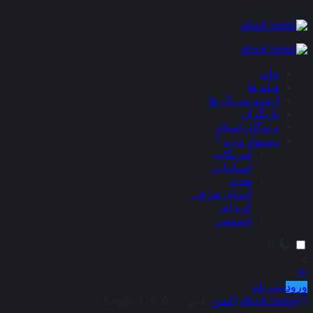
×
خانه
فیلم ها
آرشیو سریال ها
بازیگران
برندگان اسکار
پیشنهاد ویژه
آمریکایی
اسپانیایی
هندی
آسیای شرقی
کره ای
انیمیشن
ورود
ثبت نام
aRadClubbb
اکشن
یاغی 3 – Baaghi 3 2020