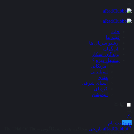
×
خانه
فیلم ها
آرشیو سریال ها
بازیگران
برندگان اسکار
پیشنهاد ویژه
آمریکایی
اسپانیایی
هندی
آسیای شرقی
کره ای
انیمیشن
ورود
ثبت نام
aRadClubbb
تاریخی
محاکمه هفت شیکاگویی – The Trial Of The