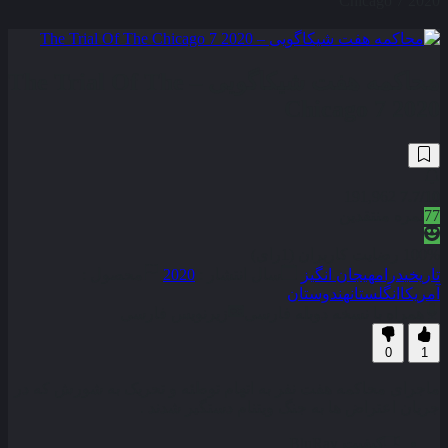
Chicago 7 2020
محاکمه هفت شیکاگویی – The Trial Of The
Chicago 7 2020
191,962
7.7
/10
77
نمره منتقدین
100% رضایت کاربران (1رای)
تاریخی
درام
هیجان انگیز
سال انتشار :
2020
محصول :
آمریکا
انگلستان
هندوستان
همراه با نسخه دوبله فارسی
زیرنویس فارسی
0
1
ماجرای محاکمه هفت نفر به اتهام توطئه و تحریک به شورش که در
جریان اعتراض ها به جنگ ویتنام دستگیر شدند .
کیفیت
BluRay