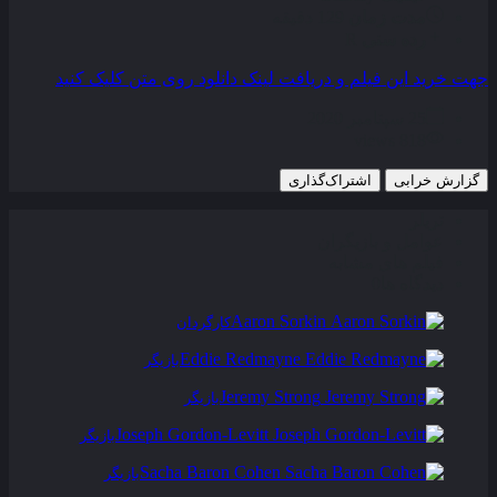
مدت زمان
129 دقیقه
رده سنی
R
جهت خرید این فیلم و دریافت لینک دانلود روی متن کلیک کنید
25 سپتامبر 2020
818 views
گزارش خرابی
اشتراک‌گذاری
تریلر
عوامل و بازیگران
فیلم های مشابه
دیدگاه ها
0
Aaron Sorkin
کارگردان
Eddie Redmayne
بازیگر
Jeremy Strong
بازیگر
Joseph Gordon-Levitt
بازیگر
Sacha Baron Cohen
بازیگر