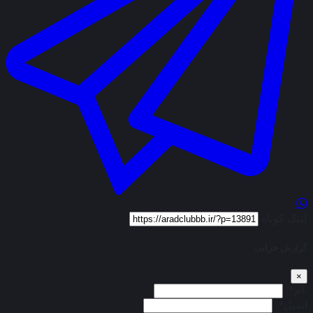
لینک کوتاه
گزارش خرابی
×
نام*:
ایمیل*: