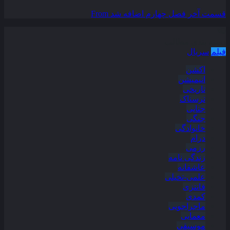
قسمت آخر فصل چهارم اضافه شد
From
دسته بندی مطالب
فیلم
سریال
اکشن
انیمیشن
تاریخی
ترسناک
جنایی
جنگی
خانوادگی
درام
رزمی
زندگی نامه
عاشقانه
علمی-تخیلی
فانتزی
کمدی
ماجراجویی
معمایی
موسیقی